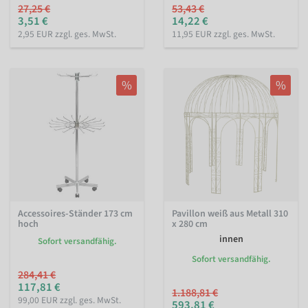
27,25 €
53,43 €
3,51 €
14,22 €
2,95 EUR zzgl. ges. MwSt.
11,95 EUR zzgl. ges. MwSt.
%
%
Accessoires-Ständer 173 cm
Pavillon weiß aus Metall 310
hoch
x 280 cm
innen
Sofort versandfähig.
Sofort versandfähig.
284,41 €
117,81 €
1.188,81 €
99,00 EUR zzgl. ges. MwSt.
593,81 €