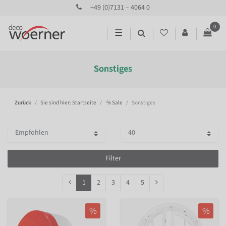
+49 (0)7131 – 4064 0
0
☰
Sonstiges
Zurück
Sie sind hier: Startseite
% Sale
Sonstiges
Filter
1
2
3
4
5
%
%