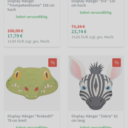
Display-Hänger
Display-Hänger "Iris" 110
"Trompetenblume" 156 cm
cm hoch
hoch
Sofort versandfähig.
Sofort versandfähig.
71,34 €
106,98 €
23,74 €
17,79 €
19,95 EUR zzgl. ges. MwSt.
14,95 EUR zzgl. ges. MwSt.
%
%
Display-Hänger "Krokodil"
Display-Hänger "Zebra" 82
78 cm breit
cm lang
Sofort versandfähig.
Sofort versandfähig.