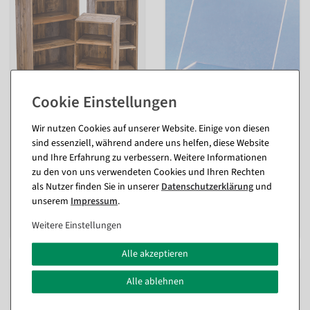
Holz Deko Regale 3 Stück,
Acryl-L-Aufsteller hoch, 37 x
50 cm, 65 cm, 70 cm hoch
52 mm
Wir nutzen Cookies auf unserer Website. Einige von diesen
sind essenziell, während andere uns helfen, diese Website
innen
Sofort versandfähig.
und Ihre Erfahrung zu verbessern. Weitere Informationen
Sofort versandfähig.
zu den von uns verwendeten Cookies und Ihren Rechten
26,06 €
als Nutzer finden Sie in unserer
Daten­schutz­erklärung
und
11,84 €
236,81 €
unserem
Impressum
.
9,95 EUR zzgl. ges. MwSt.
177,31 €
149,00 EUR zzgl. ges. MwSt.
Weitere Einstellungen
Alle akzeptieren
%
%
Alle ablehnen