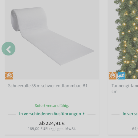
Schneerolle 35 m schwer entflammbar, B1
Tannengirlan
cm
Sofort versandfähig.
In verschiedenen Ausführungen
In vers
ab 224,91 €
189,00 EUR zzgl. ges. MwSt.
64,