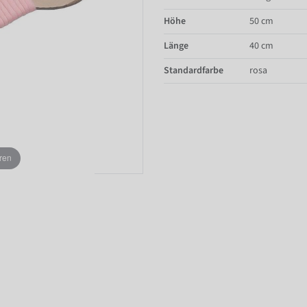
Höhe
50 cm
Länge
40 cm
Standardfarbe
rosa
ren