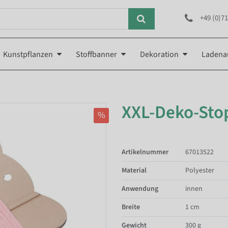
+49 (0)71
Kunstpflanzen
Stoffbanner
Dekoration
Ladena
XXL-Deko-Stop
%
Artikelnummer
67013522
Material
Polyester
Anwendung
innen
Breite
1 cm
Gewicht
300 g