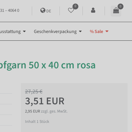
0
0
31 – 4064 0
DE
usstattung
Geschenkverpackung
% Sale
fgarn 50 x 40 cm rosa
27,25 €
3,51 EUR
2,95 EUR
zzgl. ges. MwSt.
Inhalt
1
Stück