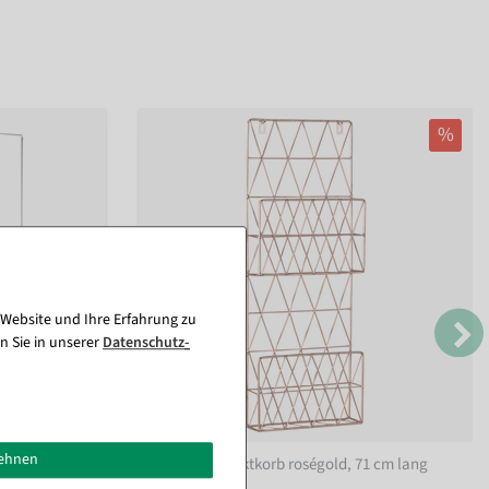
%
 Website und Ihre Erfahrung zu
n Sie in unserer
Daten­schutz­
lehnen
 aus Acryl
Wand-Prospektkorb roségold, 71 cm lang