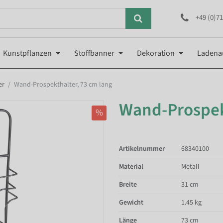
+49 (0)71
Kunstpflanzen
Stoffbanner
Dekoration
Ladena
er
Wand-Prospekthalter, 73 cm lang
Wand-Prospekt
%
Artikelnummer
68340100
Material
Metall
Breite
31 cm
Gewicht
1.45 kg
Länge
73 cm