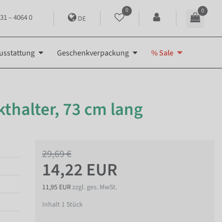
0
0
31 – 4064 0
DE
usstattung
Geschenkverpackung
% Sale
halter, 73 cm lang
29,69 €
14,22 EUR
11,95 EUR
zzgl. ges. MwSt.
Inhalt
1
Stück