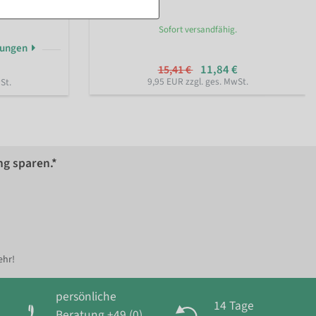
Sofort versandfähig.
rungen
11,84 €
15,41 €
9,95 EUR zzgl. ges. MwSt.
St.
ng sparen.*
ehr!
persönliche
14 Tage
Beratung +49 (0)