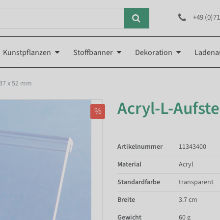
+49 (0)71
Kunstpflanzen
Stoffbanner
Dekoration
Ladena
 37 x 52 mm
Acryl-L-Aufst
%
Artikelnummer
11343400
Material
Acryl
Standardfarbe
transparent
Breite
3.7 cm
Gewicht
60 g