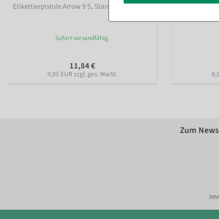
Etikettierpistole Arrow 9 S, Standard Nadel
Heftfäden St
Sofort versandfähig.
11,84 €
9,95 EUR zzgl. ges. MwSt.
8,
Zum Newsl
Imm