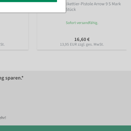
0 Stück
Ersatznadel Etikettier-Pistole Arrow 9 S Mark
II Standard, 5 Stück
Sofort versandfähig.
16,60 €
St.
13,95 EUR zzgl. ges. MwSt.
ng sparen.*
ehr!