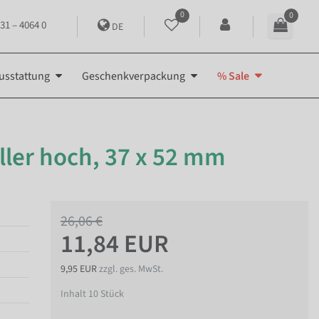
0
0
31 – 4064 0
DE
usstattung
Geschenkverpackung
% Sale
eller hoch, 37 x 52 mm
26,06 €
11,84 EUR
9,95 EUR
zzgl. ges. MwSt.
Inhalt
10
Stück