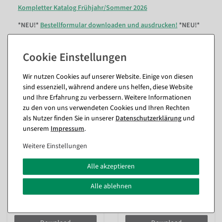
Kompletter Katalog Frühjahr/Sommer 2026
*NEU!*
Bestellformular downloaden und ausdrucken!
*NEU!*
Wir nutzen Cookies auf unserer Website. Einige von diesen
sind essenziell, während andere uns helfen, diese Website
und Ihre Erfahrung zu verbessern. Weitere Informationen
zu den von uns verwendeten Cookies und Ihren Rechten
als Nutzer finden Sie in unserer
Daten­schutz­erklärung
und
unserem
Impressum
.
Herbst/Weihnachten
Frühling/
Weitere Einstellungen
Katalog 2026
Sommer Katalog
Download nach
2026 Download
Alle akzeptieren
Kapiteln
nach Kapiteln
Alle ablehnen