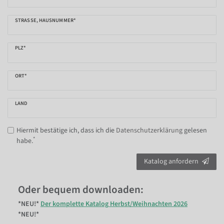
STRASSE, HAUSNUMMER*
PLZ*
ORT*
LAND
Hiermit bestätige ich, dass ich die
Daten­schutz­erklärung
gelesen
*
habe.
Katalog anfordern
Oder bequem downloaden:
*NEU!*
Der komplette Katalog Herbst/Weihnachten 2026
*NEU!*