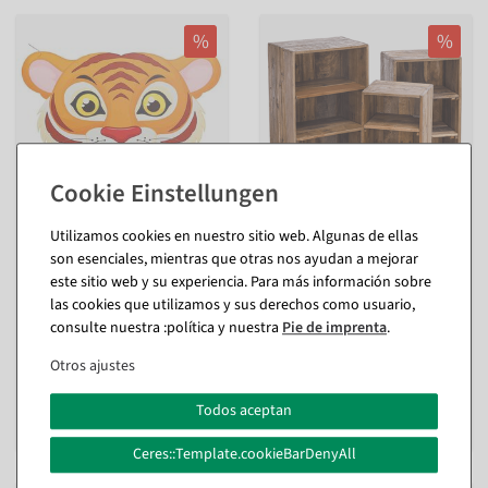
%
%
Utilizamos cookies en nuestro sitio web. Algunas de ellas
Colgante de exposición
Estantes decorativos de
son esenciales, mientras que otras nos ayudan a mejorar
"Tigre" anchura 80 cm
madera 3 piezas, 50 cm, 65
cm, 70 cm de altura
este sitio web y su experiencia. Para más información sobre
Disponible de inmediato
interior
las cookies que utilizamos y sus derechos como usuario,
consulte nuestra :política y nuestra
Pie de imprenta
.
Disponible de inmediato
42,72 €
9,46 €
Otros ajustes
7,95 EUR más IVA
236,81 €
177,31 €
Todos aceptan
149,00 EUR más IVA
Ceres::Template.cookieBarDenyAll