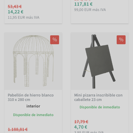
117,81 €
53,43 €
99,00 EUR más IVA
14,22 €
11,95 EUR más IVA
%
%
Pabellón de hierro blanco
Mini pizarra inscribible con
310 x 280 cm
caballete 23 cm
interior
Disponible de inmediato
Disponible de inmediato
17,79 €
4,70 €
1.188,81 €
3,95 EUR más IVA