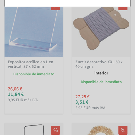
%
%
Expositor acrílico en L en
Zurcir decorativo XXL 50 x
vertical, 37 x 52 mm
40 cm gris
interior
Disponible de inmediato
Disponible de inmediato
26,06 €
11,84 €
27,25 €
9,95 EUR más IVA
3,51 €
2,95 EUR más IVA
%
%