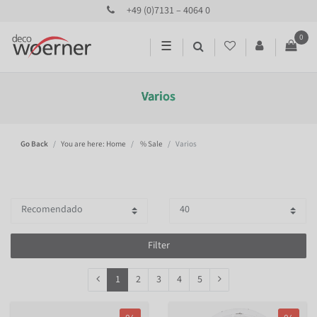
+49 (0)7131 – 4064 0
0
☰
Varios
Go Back
You are here: Home
% Sale
Varios
Filter
1
2
3
4
5