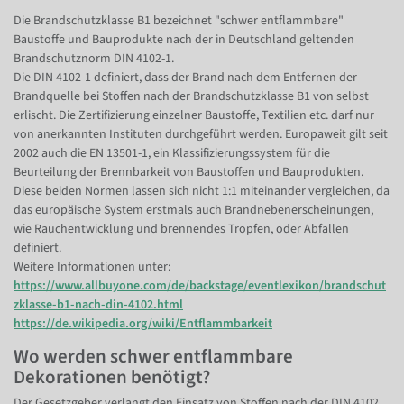
Die Brandschutzklasse B1 bezeichnet "schwer entflammbare"
Baustoffe und Bauprodukte nach der in Deutschland geltenden
Brandschutznorm DIN 4102-1.
Die DIN 4102-1 definiert, dass der Brand nach dem Entfernen der
Brandquelle bei Stoffen nach der Brandschutzklasse B1 von selbst
erlischt. Die Zertifizierung einzelner Baustoffe, Textilien etc. darf nur
von anerkannten Instituten durchgeführt werden. Europaweit gilt seit
2002 auch die EN 13501-1, ein Klassifizierungssystem für die
Beurteilung der Brennbarkeit von Baustoffen und Bauprodukten.
Diese beiden Normen lassen sich nicht 1:1 miteinander vergleichen, da
das europäische System erstmals auch Brandnebenerscheinungen,
wie Rauchentwicklung und brennendes Tropfen, oder Abfallen
definiert.
Weitere Informationen unter:
https://www.allbuyone.com/de/backstage/eventlexikon/brandschut
zklasse-b1-nach-din-4102.html
https://de.wikipedia.org/wiki/Entflammbarkeit
Wo werden schwer entflammbare
Dekorationen benötigt?
Der Gesetzgeber verlangt den Einsatz von Stoffen nach der DIN 4102