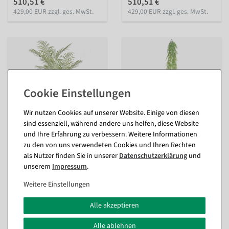
510,51 €
510,51 €
429,00 EUR zzgl. ges. MwSt.
429,00 EUR zzgl. ges. MwSt.
Wir nutzen Cookies auf unserer Website. Einige von diesen
sind essenziell, während andere uns helfen, diese Website
und Ihre Erfahrung zu verbessern. Weitere Informationen
zu den von uns verwendeten Cookies und Ihren Rechten
Künstliche Areca Palme im
Künstliche Farnranke
Topf schwer entflammbar
schwer entflammbar B1, 167
als Nutzer finden Sie in unserer
Daten­schutz­erklärung
und
B1
cm
unserem
Impressum
.
innen & außen - DIN 4102-1
innen & außen - DIN 4102-1
Weitere Einstellungen
Sofort versandfähig.
Sofort versandfähig.
In verschiedenen
Alle akzeptieren
Ausführungen
41,59 €
ab 712,81 €
34,95 EUR zzgl. ges. MwSt.
Alle ablehnen