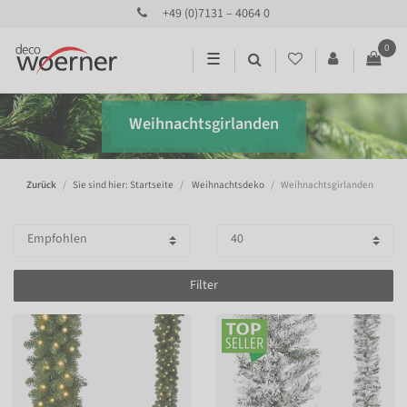
+49 (0)7131 – 4064 0
0
☰
Weihnachtsgirlanden
Zurück
Sie sind hier: Startseite
Weihnachtsdeko
Weihnachtsgirlanden
Filter