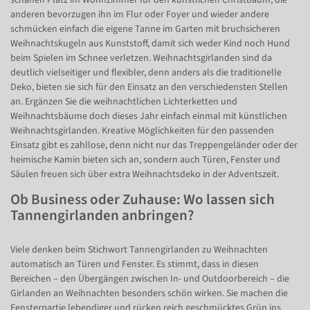
anderen bevorzugen ihn im Flur oder Foyer und wieder andere
schmücken einfach die eigene Tanne im Garten mit bruchsicheren
Weihnachtskugeln aus Kunststoff, damit sich weder Kind noch Hund
beim Spielen im Schnee verletzen. Weihnachtsgirlanden sind da
deutlich vielseitiger und flexibler, denn anders als die traditionelle
Deko, bieten sie sich für den Einsatz an den verschiedensten Stellen
an. Ergänzen Sie die weihnachtlichen Lichterketten und
Weihnachtsbäume doch dieses Jahr einfach einmal mit künstlichen
Weihnachtsgirlanden. Kreative Möglichkeiten für den passenden
Einsatz gibt es zahllose, denn nicht nur das Treppengeländer oder der
heimische Kamin bieten sich an, sondern auch Türen, Fenster und
Säulen freuen sich über extra Weihnachtsdeko in der Adventszeit.
Ob Business oder Zuhause: Wo lassen sich
Tannengirlanden anbringen?
Viele denken beim Stichwort Tannengirlanden zu Weihnachten
automatisch an Türen und Fenster. Es stimmt, dass in diesen
Bereichen – den Übergängen zwischen In- und Outdoorbereich – die
Girlanden an Weihnachten besonders schön wirken. Sie machen die
Fensterpartie lebendiger und rücken reich geschmücktes Grün ins