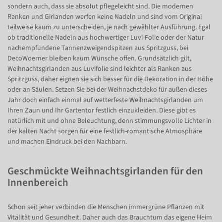
sondern auch, dass sie absolut pflegeleicht sind. Die modernen
Ranken und Girlanden werfen keine Nadeln und sind vom Original
teilweise kaum zu unterscheiden, je nach gewählter Ausführung. Egal
ob traditionelle Nadeln aus hochwertiger Luvi-Folie oder der Natur
nachempfundene Tannenzweigendspitzen aus Spritzguss, bei
DecoWoerner bleiben kaum Wünsche offen. Grundsätzlich gilt,
Weihnachtsgirlanden aus Luvifolie sind leichter als Ranken aus
Spritzguss, daher eignen sie sich besser für die Dekoration in der Höhe
oder an Säulen. Setzen Sie bei der Weihnachstdeko für außen dieses
Jahr doch einfach einmal auf wetterfeste Weihnachtsgirlanden um
Ihren Zaun und Ihr Gartentor festlich einzukleiden. Diese gibt es
natürlich mit und ohne Beleuchtung, denn stimmungsvolle Lichter in
der kalten Nacht sorgen für eine festlich-romantische Atmosphäre
und machen Eindruck bei den Nachbarn.
Geschmückte Weihnachtsgirlanden für den
Innenbereich
Schon seit jeher verbinden die Menschen immergrüne Pflanzen mit
Vitalität und Gesundheit. Daher auch das Brauchtum das eigene Heim