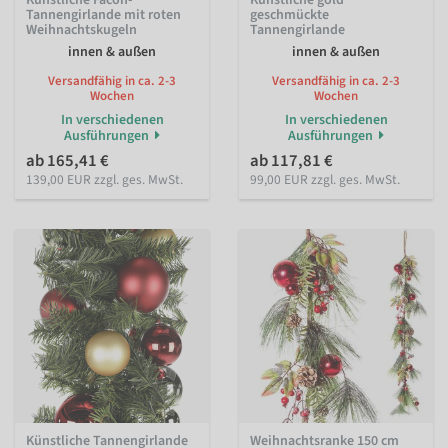
Tannengirlande mit roten
geschmückte
Weihnachtskugeln
Tannengirlande
innen & außen
innen & außen
Versandfähig in ca. 2-3
Versandfähig in ca. 2-3
Wochen
Wochen
In verschiedenen
In verschiedenen
Ausführungen
Ausführungen
ab 165,41 €
ab 117,81 €
139,00 EUR zzgl. ges. MwSt.
99,00 EUR zzgl. ges. MwSt.
Künstliche Tannengirlande
Weihnachtsranke 150 cm