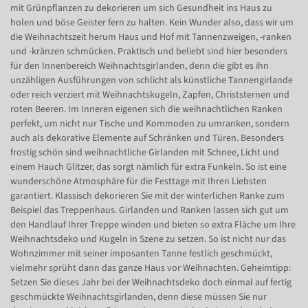
mit Grünpflanzen zu dekorieren um sich Gesundheit ins Haus zu
holen und böse Geister fern zu halten. Kein Wunder also, dass wir um
die Weihnachtszeit herum Haus und Hof mit Tannenzweigen, -ranken
und -kränzen schmücken. Praktisch und beliebt sind hier besonders
für den Innenbereich Weihnachtsgirlanden, denn die gibt es ihn
unzähligen Ausführungen von schlicht als künstliche Tannengirlande
oder reich verziert mit Weihnachtskugeln, Zapfen, Christsternen und
roten Beeren. Im Inneren eigenen sich die weihnachtlichen Ranken
perfekt, um nicht nur Tische und Kommoden zu umranken, sondern
auch als dekorative Elemente auf Schränken und Türen. Besonders
frostig schön sind weihnachtliche Girlanden mit Schnee, Licht und
einem Hauch Glitzer, das sorgt nämlich für extra Funkeln. So ist eine
wunderschöne Atmosphäre für die Festtage mit Ihren Liebsten
garantiert. Klassisch dekorieren Sie mit der winterlichen Ranke zum
Beispiel das Treppenhaus. Girlanden und Ranken lassen sich gut um
den Handlauf Ihrer Treppe winden und bieten so extra Fläche um Ihre
Weihnachtsdeko und Kugeln in Szene zu setzen. So ist nicht nur das
Wohnzimmer mit seiner imposanten Tanne festlich geschmückt,
vielmehr sprüht dann das ganze Haus vor Weihnachten. Geheimtipp:
Setzen Sie dieses Jahr bei der Weihnachtsdeko doch einmal auf fertig
geschmückte Weihnachtsgirlanden, denn diese müssen Sie nur