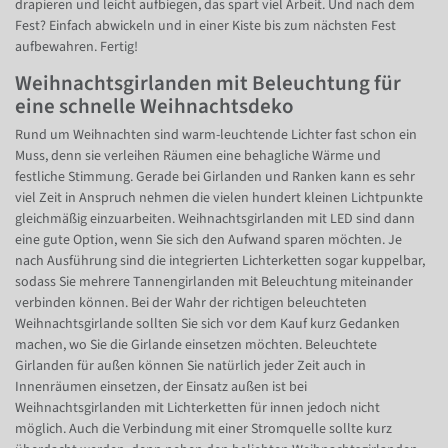
drapieren und leicht aufbiegen, das spart viel Arbeit. Und nach dem
Fest? Einfach abwickeln und in einer Kiste bis zum nächsten Fest
aufbewahren. Fertig!
Weihnachtsgirlanden mit Beleuchtung für
eine schnelle Weihnachtsdeko
Rund um Weihnachten sind warm-leuchtende Lichter fast schon ein
Muss, denn sie verleihen Räumen eine behagliche Wärme und
festliche Stimmung. Gerade bei Girlanden und Ranken kann es sehr
viel Zeit in Anspruch nehmen die vielen hundert kleinen Lichtpunkte
gleichmäßig einzuarbeiten. Weihnachtsgirlanden mit LED sind dann
eine gute Option, wenn Sie sich den Aufwand sparen möchten. Je
nach Ausführung sind die integrierten Lichterketten sogar kuppelbar,
sodass Sie mehrere Tannengirlanden mit Beleuchtung miteinander
verbinden können. Bei der Wahr der richtigen beleuchteten
Weihnachtsgirlande sollten Sie sich vor dem Kauf kurz Gedanken
machen, wo Sie die Girlande einsetzen möchten. Beleuchtete
Girlanden für außen können Sie natürlich jeder Zeit auch in
Innenräumen einsetzen, der Einsatz außen ist bei
Weihnachtsgirlanden mit Lichterketten für innen jedoch nicht
möglich. Auch die Verbindung mit einer Stromquelle sollte kurz