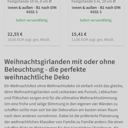
Festgirlande 10 m, 8 cm Ø
Festgirlande 5 m, 10 cm Ø
innen & außen - B1 nach DIN
innen & außen - B1 nach DIN
4102-1
4102-1
Sofort versandfähig.
Sofort versandfähig.
22,55 €
15,41 €
18,95 EUR zzgl. ges. MwSt.
12,95 EUR zzgl. ges. MwSt.
Weihnachtsgirlanden mit oder ohne
Beleuchtung - die perfekte
weihnachtliche Deko
Ein Weihnachtsfest ohne Weihnachtsdeko ist einfach nicht das gleiche,
denn Weihnachtsgirlanden und Leckereien wie Punsch, Lebkuchen
und Plätzchen sorgen erst für die ultimative Weihnachtsstimmung.
Um eine frohe und selige Stimmung in den eigenen vier Wänden zu
schaffen sollte man sich bei der Dekoration am besten einen Raum
nach dem anderen vornehmen. Dabei ist die präferierte Platzierung
der weihnachtlichen Klassiker von Familie zu Familie anders: Die einen
schaffen Platz im Wohnzimmer für den künstlichen Christbaum, die