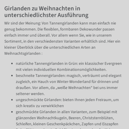
Girlanden zu Weihnachten in
unterschiedlichster Ausführung
Wir sind der Meinung: Von Tannengirlanden kann man einfach nie
genug bekommen. Die flexiblen, formbaren Dekowunder passen
einfach immer und überall. Vor allem wenn Sie, wie in unserem
Sortiment, in den verschiedensten Varianten erhältlich sind. Hier ein
kleiner Überblick über die unterschiedlichen Arten an
Weihnachtsgirlanden :
natürliche Tannengirlanden in Grün: ein klassischer Evergreen
mit vielen individuellen Kombinationsmöglichkeiten.
beschneite Tannengirlanden: magisch, verträumt und elegant
zugleich, ein Hauch von Winter-Wonderland für drinnen und
draußen. Vor allem, da „weiße Weihnachten“ bei uns immer
seltener werden.
ungeschmückte Girlanden: bieten Ihnen jeden Freiraum, um
sich kreativ zu verwirklichen
geschmückte Girlanden in allen Varianten, zum Beispiel mit
glänzenden Weihnachtkugeln, Beeren, Christsternblüten,
Schleifen, kleinen Geschenkpäckchen, Zapfen und Eiszapfen