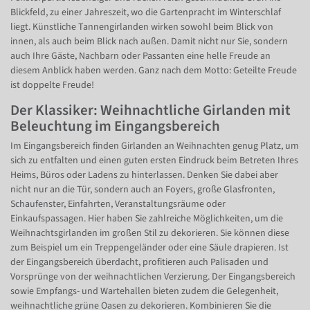
Blickfeld, zu einer Jahreszeit, wo die Gartenpracht im Winterschlaf
liegt. Künstliche Tannengirlanden wirken sowohl beim Blick von
innen, als auch beim Blick nach außen. Damit nicht nur Sie, sondern
auch Ihre Gäste, Nachbarn oder Passanten eine helle Freude an
diesem Anblick haben werden. Ganz nach dem Motto: Geteilte Freude
ist doppelte Freude!
Der Klassiker: Weihnachtliche Girlanden mit
Beleuchtung im Eingangsbereich
Im Eingangsbereich finden Girlanden an Weihnachten genug Platz, um
sich zu entfalten und einen guten ersten Eindruck beim Betreten Ihres
Heims, Büros oder Ladens zu hinterlassen. Denken Sie dabei aber
nicht nur an die Tür, sondern auch an Foyers, große Glasfronten,
Schaufenster, Einfahrten, Veranstaltungsräume oder
Einkaufspassagen. Hier haben Sie zahlreiche Möglichkeiten, um die
Weihnachtsgirlanden im großen Stil zu dekorieren. Sie können diese
zum Beispiel um ein Treppengeländer oder eine Säule drapieren. Ist
der Eingangsbereich überdacht, profitieren auch Palisaden und
Vorsprünge von der weihnachtlichen Verzierung. Der Eingangsbereich
sowie Empfangs- und Wartehallen bieten zudem die Gelegenheit,
weihnachtliche grüne Oasen zu dekorieren. Kombinieren Sie die