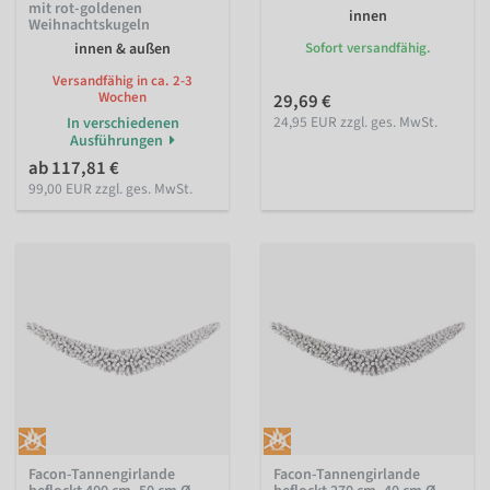
mit rot-goldenen
innen
Weihnachtskugeln
innen & außen
Sofort versandfähig.
Versandfähig in ca. 2-3
Wochen
29,69 €
24,95 EUR zzgl. ges. MwSt.
In verschiedenen
Ausführungen
ab 117,81 €
99,00 EUR zzgl. ges. MwSt.
Facon-Tannengirlande
Facon-Tannengirlande