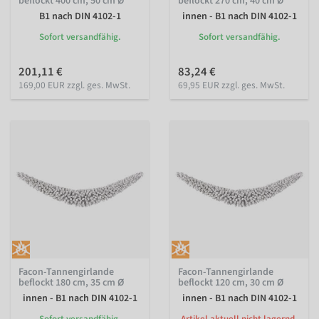
beflockt 400 cm, 50 cm Ø
beflockt 270 cm, 40 cm Ø
B1 nach DIN 4102-1
innen - B1 nach DIN 4102-1
Sofort versandfähig.
Sofort versandfähig.
201,11 €
83,24 €
169,00 EUR zzgl. ges. MwSt.
69,95 EUR zzgl. ges. MwSt.
Facon-Tannengirlande
Facon-Tannengirlande
beflockt 180 cm, 35 cm Ø
beflockt 120 cm, 30 cm Ø
innen - B1 nach DIN 4102-1
innen - B1 nach DIN 4102-1
Sofort versandfähig.
Artikel aktuell nicht lagernd.