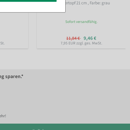
be: hellgrau
Kunststoff Übertopf 21 cm
, Farbe: grau
Sofort versandfähig.
9,46 €
11,84 €
St.
7,95 EUR zzgl. ges. MwSt.
ng sparen.*
ehr!