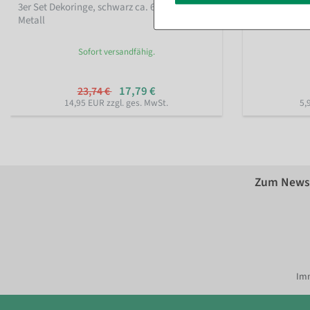
3er Set Dekoringe, schwarz ca. 60 cm Ø,
Tulpen-Aufstel
Metall
Sofort versandfähig.
17,79 €
23,74 €
14,95 EUR zzgl. ges. MwSt.
5,
Zum Newsl
Imm