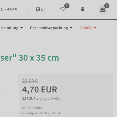
0
0
31 – 4064 0
DE
usstattung
Geschenkverpackung
% Sale
äser" 30 x 35 cm
23,68 €
4,70 EUR
3,95 EUR
zzgl. ges. MwSt.
Inhalt
1
Stück
Grundpreis
4,70 € / Stück