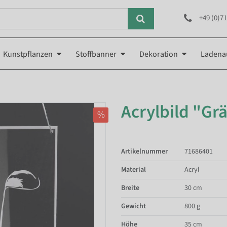
+49 (0)71
Kunstpflanzen
Stoffbanner
Dekoration
Ladena
Acrylbild "Gr
%
Artikelnummer
71686401
Material
Acryl
Breite
30 cm
Gewicht
800 g
Höhe
35 cm