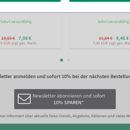
ler gelb aus Filz 58 cm
Kunststoff Übertopf 21 cm
, Far
Sofort versandfähig.
Sofort versandfähig.
7,08 €
9,46 €
10,65 €
11,84 €
95 EUR zzgl. ges. MwSt.
7,95 EUR zzgl. ges. Mw
etter anmelden und sofort
10%
bei der nächsten Bestellu
Newsletter abonnieren und sofort
10% SPAREN*
er informiert über aktuelle Deko-Trends, Angebote, Aktionen und vieles M