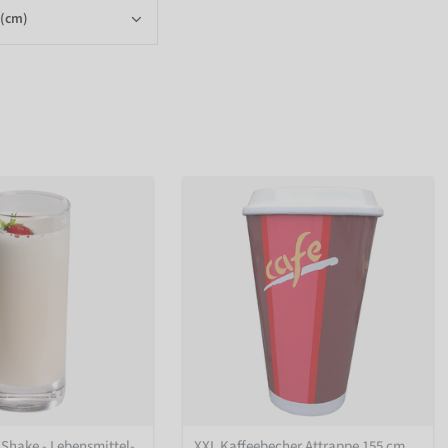
 (cm)
Shake - Lebensmittel-
XXL Kaffeebecher Attrappe 155 cm