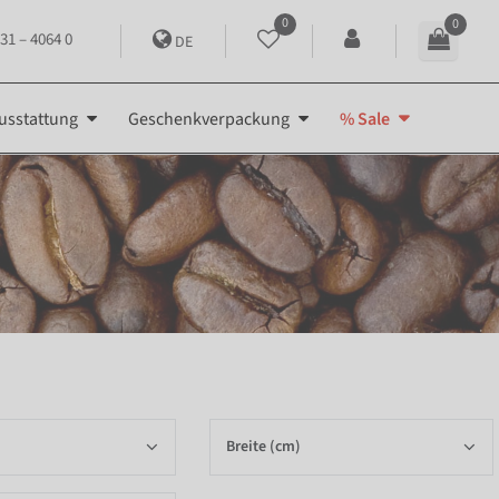
0
0
31 – 4064 0
DE
usstattung
Geschenkverpackung
% Sale
Breite (cm)