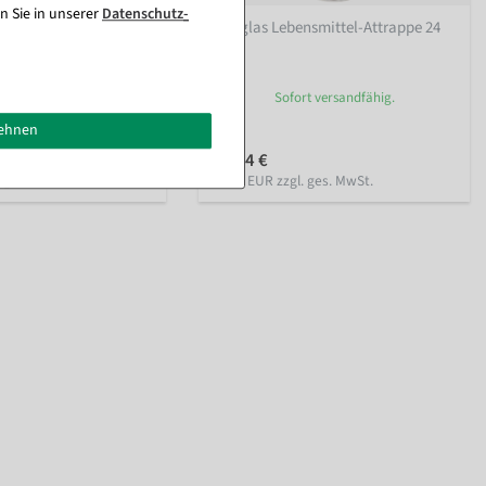
n Sie in unserer
Daten­schutz­
nsmittel-Attrappe 0,5 l
Sektglas Lebensmittel-Attrappe 24
cm
rt versandfähig.
Sofort versandfähig.
lehnen
23,74 €
. ges. MwSt.
19,95 EUR zzgl. ges. MwSt.