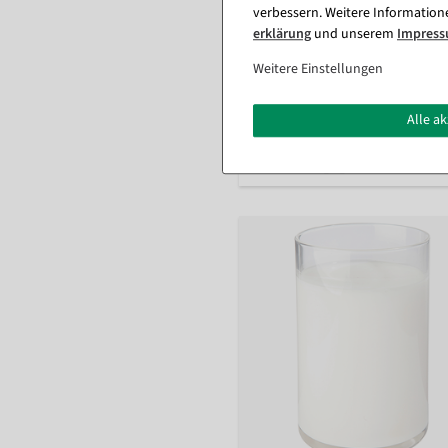
verbessern. Weitere Information
Cola Lebensmittel-Attrappe 14,
erklärung
und unserem
Impres
Weitere Einstellungen
Sofort versandfähig.
Alle a
26,12 €
21,95 EUR zzgl. ges. MwSt.