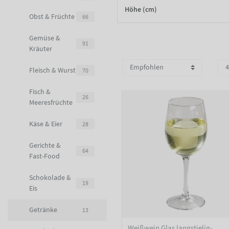
Höhe (cm)
Obst & Früchte
66
Gemüse &
91
Kräuter
Fleisch & Wurst
70
Fisch &
26
Meeresfrüchte
Käse & Eier
28
Gerichte &
64
Fast-Food
Schokolade &
19
Eis
Getränke
13
Weißwein Glas langstielig-