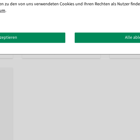
en zu den von uns verwendeten Cookies und Ihren Rechten als Nutzer finde
5 cm
Cappuccino Lebensmittel-Attrappe
Weißbier Lebe
sum
.
20 cm Ø
Sofort versandfähig.
Sofo
kzeptieren
Alle ab
32,07 €
47,54 €
26,95 EUR zzgl. ges. MwSt.
39,95 EUR zzgl