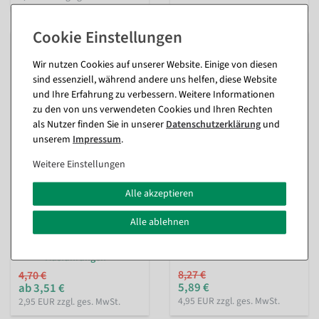
%
%
Wir nutzen Cookies auf unserer Website. Einige von diesen
sind essenziell, während andere uns helfen, diese Website
und Ihre Erfahrung zu verbessern. Weitere Informationen
zu den von uns verwendeten Cookies und Ihren Rechten
als Nutzer finden Sie in unserer
Daten­schutz­erklärung
und
unserem
Impressum
.
Weitere Einstellungen
Künstlicher Eichelzweig 64
Künstlicher
cm
Herbstlaubzweig orange-
Alle akzeptieren
grün 90 cm
innen
innen
Alle ablehnen
Sofort versandfähig.
Sofort versandfähig.
In verschiedenen
Ausführungen
8,27 €
4,70 €
5,89 €
ab 3,51 €
4,95 EUR zzgl. ges. MwSt.
2,95 EUR zzgl. ges. MwSt.