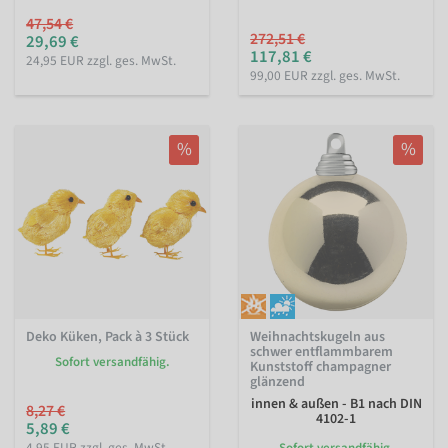
47,54 €
272,51 €
29,69 €
117,81 €
24,95 EUR zzgl. ges. MwSt.
99,00 EUR zzgl. ges. MwSt.
%
%
Deko Küken, Pack à 3 Stück
Weihnachtskugeln aus
schwer entflammbarem
Sofort versandfähig.
Kunststoff champagner
glänzend
innen & außen - B1 nach DIN
8,27 €
4102-1
5,89 €
4,95 EUR zzgl. ges. MwSt.