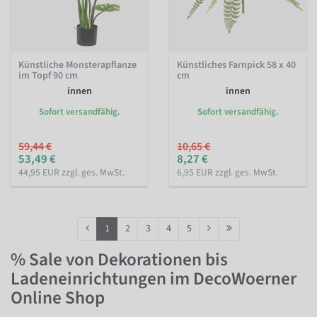
Künstliche Monsterapflanze
Künstliches Farnpick 58 x 40
im Topf 90 cm
cm
innen
innen
Sofort versandfähig.
Sofort versandfähig.
59,44 €
10,65 €
53,49 €
8,27 €
44,95 EUR zzgl. ges. MwSt.
6,95 EUR zzgl. ges. MwSt.
1
2
3
4
5
% Sale von Dekorationen bis
Ladeneinrichtungen im DecoWoerner
Online Shop