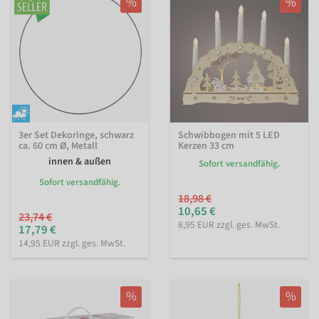
%
%
3er Set Dekoringe, schwarz
Schwibbogen mit 5 LED
ca. 60 cm Ø, Metall
Kerzen 33 cm
innen & außen
Sofort versandfähig.
Sofort versandfähig.
18,98 €
10,65 €
23,74 €
8,95 EUR zzgl. ges. MwSt.
17,79 €
14,95 EUR zzgl. ges. MwSt.
%
%