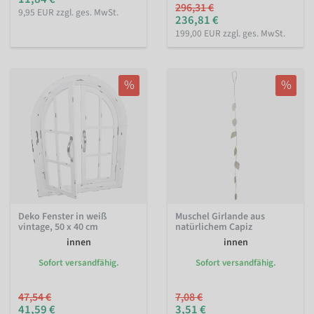
296,31 €
9,95 EUR zzgl. ges. MwSt.
236,81 €
199,00 EUR zzgl. ges. MwSt.
%
%
Deko Fenster in weiß
Muschel Girlande aus
vintage, 50 x 40 cm
natürlichem Capiz
innen
innen
Sofort versandfähig.
Sofort versandfähig.
47,54 €
7,08 €
41,59 €
3,51 €