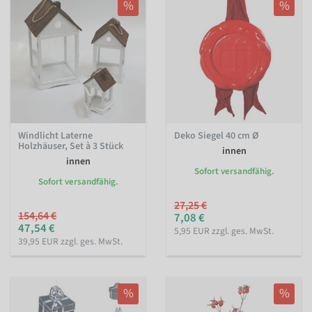
%
%
Windlicht Laterne
Deko Siegel 40 cm Ø
Holzhäuser, Set à 3 Stück
innen
innen
Sofort versandfähig.
Sofort versandfähig.
27,25 €
154,64 €
7,08 €
47,54 €
5,95 EUR zzgl. ges. MwSt.
39,95 EUR zzgl. ges. MwSt.
%
%