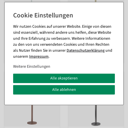
Schneiderpuppe männlich,
Schneiderpuppe männlich,
Büste 78 cm, weiß
Büste 78 cm, ecru - eiche
Wir nutzen Cookies auf unserer Website. Einige von diesen
hell
sind essenziell, während andere uns helfen, diese Website
Sofort versandfähig.
Sofort versandfähig.
und Ihre Erfahrung zu verbessern. Weitere Informationen
zu den von uns verwendeten Cookies und Ihren Rechten
117,81 €
als Nutzer finden Sie in unserer
Daten­schutz­erklärung
und
117,81 €
99,00 EUR zzgl. ges. MwSt.
unserem
Impressum
.
99,00 EUR zzgl. ges. MwSt.
Weitere Einstellungen
Alle akzeptieren
Alle ablehnen