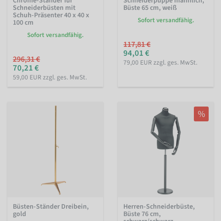
Chrome-Ständer für
Schneiderpuppe männlich,
Schneiderbüsten mit
Büste 65 cm, weiß
Schuh-Präsenter 40 x 40 x
Sofort versandfähig.
100 cm
Sofort versandfähig.
117,81 €
94,01 €
296,31 €
79,00 EUR zzgl. ges. MwSt.
70,21 €
59,00 EUR zzgl. ges. MwSt.
%
Büsten-Ständer Dreibein,
Herren-Schneiderbüste,
gold
Büste 76 cm,