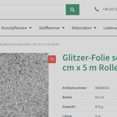
+49 (0)71
Kunstpflanzen
Stoffbanner
Dekoration
Ladena
stklebend platinsilber 50 cm x 5 m Rolle
Glitzer-Folie 
%
cm x 5 m Roll
Artikelnummer
80004541
Breite
50 cm
Gewicht
870 g
Länge
5 m