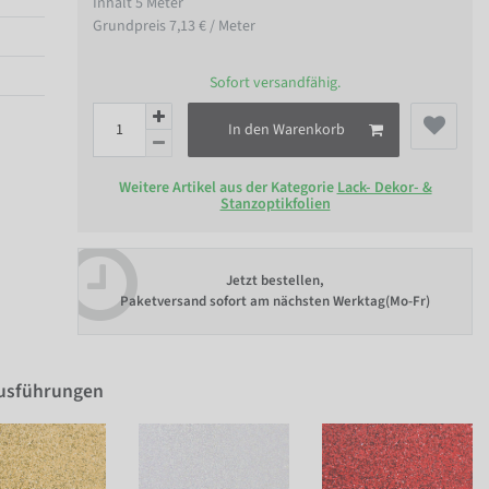
Inhalt
5
Meter
Grundpreis
7,13 € / Meter
Sofort versandfähig.
In den Warenkorb
Weitere Artikel aus der Kategorie
Lack- Dekor- &
Stanzoptikfolien
Jetzt bestellen,
Paketversand sofort am nächsten Werktag(Mo-Fr)
Ausführungen