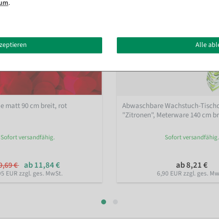
sum
.
kzeptieren
Alle ab
e matt 90 cm breit, rot
Abwaschbare Wachstuch-Tisch
"Zitronen", Meterware 140 cm br
Sofort versandfähig.
Sofort versandfähig.
ab 11,84 €
ab 8,21 €
9,69 €
95 EUR zzgl. ges. MwSt.
6,90 EUR zzgl. ges. Mw