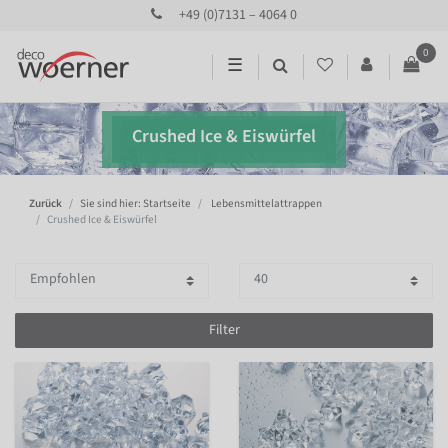
+49 (0)7131 – 4064 0
0
☰
Crushed Ice & Eiswürfel
Zurück
Sie sind hier: Startseite
Lebensmittelattrappen
Crushed Ice & Eiswürfel
Filter