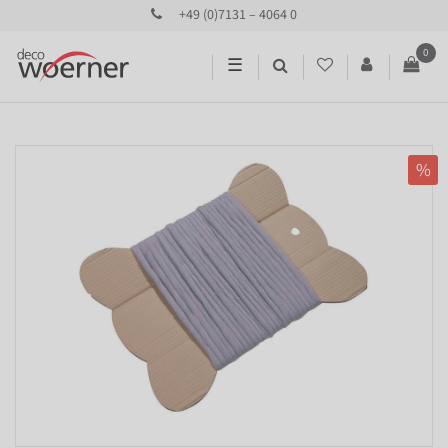
+49 (0)7131 – 4064 0
0
☰
%