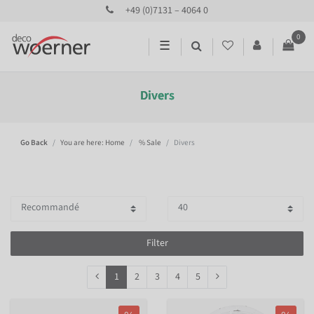
+49 (0)7131 – 4064 0
0
☰
Divers
Go Back
You are here: Home
% Sale
Divers
Filter
1
2
3
4
5