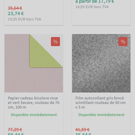
à partir de 17,79 €
14,95 EUR hors TVA
35,64 €
23,74 €
19,95 EUR hors TVA
%
%
Papier cadeau bicolore rose
Film autocollant gris foncé
et vert Secare, rouleau de 70
scintillant rouleau de 50 cm
cm, 100 m
x 5 m
Disponible immédiatement
Disponible immédiatement
77,29 €
41,59 €
59,44 €
35,64 €