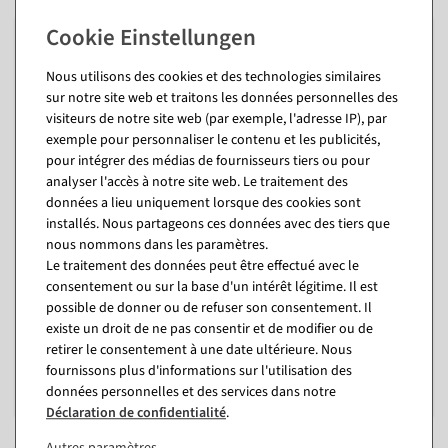
%
%
Nous utilisons des cookies et des technologies similaires
sur notre site web et traitons les données personnelles des
visiteurs de notre site web (par exemple, l'adresse IP), par
exemple pour personnaliser le contenu et les publicités,
pour intégrer des médias de fournisseurs tiers ou pour
analyser l'accès à notre site web. Le traitement des
données a lieu uniquement lorsque des cookies sont
installés. Nous partageons ces données avec des tiers que
Décor à suspendre "Tigre"
Étagères décoratives en
larg. 80 cm
bois 3 pièces, 50 cm, 65 cm,
nous nommons dans les paramètres.
70 cm de haut
Le traitement des données peut être effectué avec le
Disponible immédiatement
intérieur
consentement ou sur la base d'un intérêt légitime. Il est
possible de donner ou de refuser son consentement. Il
Disponible immédiatement
42,72 €
existe un droit de ne pas consentir et de modifier ou de
9,46 €
retirer le consentement à une date ultérieure. Nous
7,95 EUR hors TVA
236,81 €
fournissons plus d'informations sur l'utilisation des
177,31 €
données personnelles et des services dans notre
149,00 EUR hors TVA
Déclaration de confidentialité
.
Autres paramètres