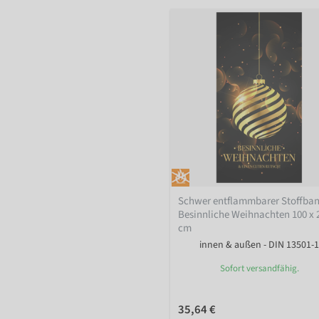
Schwer entflammbarer Stoffba
Besinnliche Weihnachten 100 x 
cm
innen & außen - DIN 13501-1
Sofort versandfähig.
35,64 €