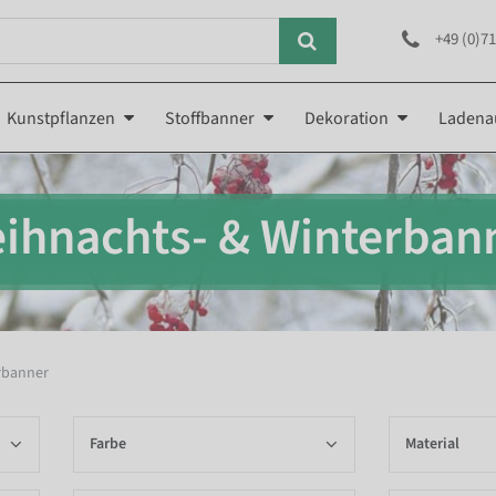
+49 (0)71
Kunstpflanzen
Stoffbanner
Dekoration
Ladena
ihnachts- & Winterban
rbanner
Farbe
Material