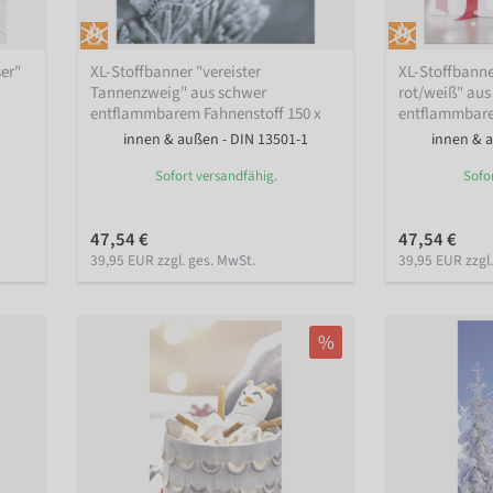
er"
XL-Stoffbanner "vereister
XL-Stoffbann
Tannenzweig" aus schwer
rot/weiß" aus
entflammbarem Fahnenstoff 150 x
entflammbare
200 cm
200 cm
innen & außen - DIN 13501-1
innen & a
Sofort versandfähig.
Sofo
47,54 €
47,54 €
39,95 EUR zzgl. ges. MwSt.
39,95 EUR zzgl
%