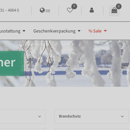
0
0
31 – 4064 0
DE
usstattung
Geschenkverpackung
% Sale
ner
Brandschutz