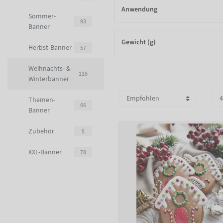
Anwendung
Sommer-
93
Banner
Gewicht (g)
Herbst-Banner
57
Weihnachts- &
118
Winterbanner
Themen-
66
Banner
Zubehör
5
XXL-Banner
78