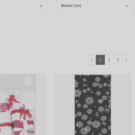
Breite (cm)
1
2
3