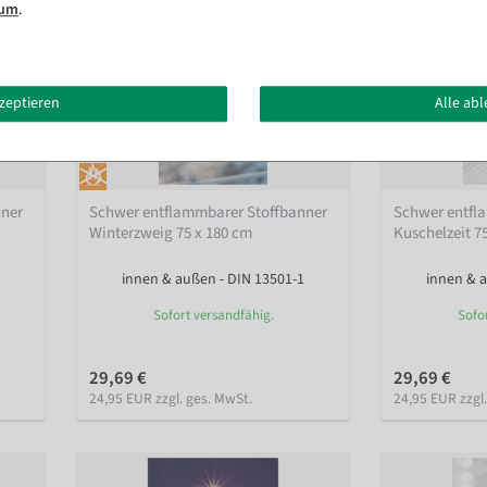
sum
.
kzeptieren
Alle ab
nner
Schwer entflammbarer Stoffbanner
Schwer entfl
Winterzweig 75 x 180 cm
Kuschelzeit 7
innen & außen - DIN 13501-1
innen & a
Sofort versandfähig.
Sofo
29,69 €
29,69 €
24,95 EUR zzgl. ges. MwSt.
24,95 EUR zzgl