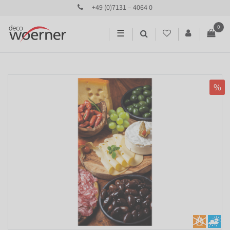
+49 (0)7131 – 4064 0
0
☰
%