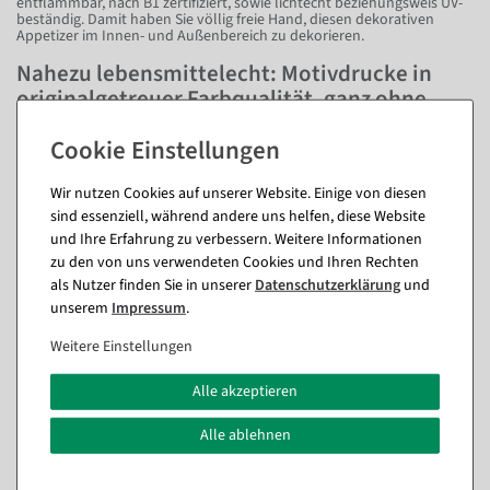
entflammbar, nach B1 zertifiziert, sowie lichtecht beziehungsweis UV-
beständig. Damit haben Sie völlig freie Hand, diesen dekorativen
Appetizer im Innen- und Außenbereich zu dekorieren.
Nahezu lebensmittelecht: Motivdrucke in
originalgetreuer Farbqualität, ganz ohne
Falten
Um dieses Stillleben an kulinarischen Köstlichkeiten nicht durch
Falten aufzubrechen, haben wir bei DecoWoerner Vorkehrungen
Wir nutzen Cookies auf unserer Website. Einige von diesen
getroffen. Unsere Langbahnen sind oben und unten mit einem
sind essenziell, während andere uns helfen, diese Website
Hohlsaum versehen. Werden darin eine Aufhänge- und
Stabilisierungsstange befestigt, hängen unsere Motivdrucke im
und Ihre Erfahrung zu verbessern. Weitere Informationen
Handumdrehen ebenmäßig glatt. Dafür passende Stangen offerieren
zu den von uns verwendeten Cookies und Ihren Rechten
wir Ihnen gerne in den Varianten Holz und Alu. Egal, ob Sie in der
Lebensmittelbranche tätig sind, auf Festen und Gourmetmessen für
als Nutzer finden Sie in unserer
Daten­schutz­erklärung
und
passende Stimmung sorgen möchten oder Passanten auf köstliche
unserem
Impressum
.
Angebote aufmerksam machen wollen: Unser Stoffbanner macht in
Schaufenstern, Verkaufsräumen, auf Veranstaltungen, in
Weitere Einstellungen
Eingangsbereichen und vielen weiteren Räumlichkeiten eine
hervorragende Figur. Foodies dekorieren damit auch das eigene
Zuhause.
Alle akzeptieren
Alle ablehnen
Fragen zum Artikel