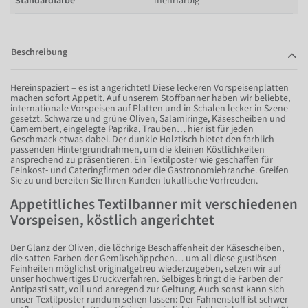
Standardfarbe
mehrfarbig
Beschreibung
Hereinspaziert – es ist angerichtet! Diese leckeren Vorspeisenplatten
machen sofort Appetit. Auf unserem Stoffbanner haben wir beliebte,
internationale Vorspeisen auf Platten und in Schalen lecker in Szene
gesetzt. Schwarze und grüne Oliven, Salamiringe, Käsescheiben und
Camembert, eingelegte Paprika, Trauben… hier ist für jeden
Geschmack etwas dabei. Der dunkle Holztisch bietet den farblich
passenden Hintergrundrahmen, um die kleinen Köstlichkeiten
ansprechend zu präsentieren. Ein Textilposter wie geschaffen für
Feinkost- und Cateringfirmen oder die Gastronomiebranche. Greifen
Sie zu und bereiten Sie Ihren Kunden lukullische Vorfreuden.
Appetitliches Textilbanner mit verschiedenen
Vorspeisen, köstlich angerichtet
Der Glanz der Oliven, die löchrige Beschaffenheit der Käsescheiben,
die satten Farben der Gemüsehäppchen… um all diese gustiösen
Feinheiten möglichst originalgetreu wiederzugeben, setzen wir auf
unser hochwertiges Druckverfahren. Selbiges bringt die Farben der
Antipasti satt, voll und anregend zur Geltung. Auch sonst kann sich
unser Textilposter rundum sehen lassen: Der Fahnenstoff ist schwer