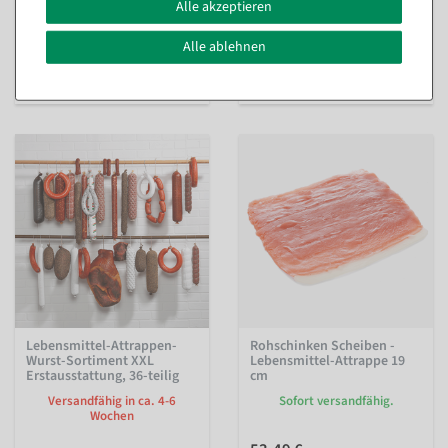
Sofort versandfähig.
Versandfähig in ca. 4-6
Alle akzeptieren
Wochen
Alle ablehnen
15,41 €
1.188,81 €
12,95 EUR zzgl. ges. MwSt.
999,00 EUR zzgl. ges. MwSt.
Lebensmittel-Attrappen-
Rohschinken Scheiben -
Wurst-Sortiment XXL
Lebensmittel-Attrappe 19
Erstausstattung, 36-teilig
cm
Versandfähig in ca. 4-6
Sofort versandfähig.
Wochen