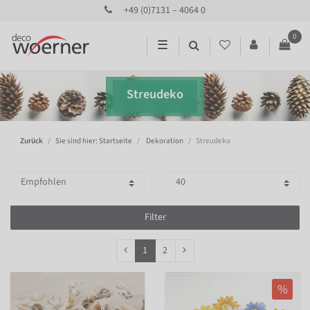
+49 (0)7131 – 4064 0
0
☰
Streudeko
Zurück
Sie sind hier: Startseite
Dekoration
Streudeko
Filter
1
2
%