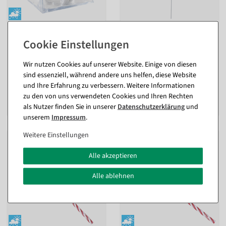
Deko Eiswürfel 23 cm
XXL Lolly Lebensmittel-
Attrappe 70 cm Ø
innen & außen
innen
Artikel aktuell nicht lagernd.
Liefertermin der Ware noch
Sofort versandfähig.
Wir nutzen Cookies auf unserer Website. Einige von diesen
unbekannt.
sind essenziell, während andere uns helfen, diese Website
und Ihre Erfahrung zu verbessern. Weitere Informationen
95,14 €
201,11 €
zu den von uns verwendeten Cookies und Ihren Rechten
79,95 EUR zzgl. ges. MwSt.
169,00 EUR zzgl. ges. MwSt.
als Nutzer finden Sie in unserer
Daten­schutz­erklärung
und
unserem
Impressum
.
Weitere Einstellungen
Alle akzeptieren
Alle ablehnen