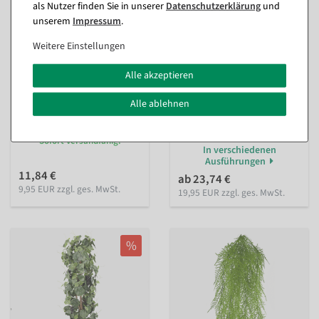
als Nutzer finden Sie in unserer
Daten­schutz­erklärung
und
unserem
Impressum
.
Weitere Einstellungen
Alle akzeptieren
Tradecantiahänger im Topf
Mooskugel mit
Alle ablehnen
30 cm
Frauenhaarfarn in zwei
Größen
innen
Sofort versandfähig.
Sofort versandfähig.
In verschiedenen
Ausführungen
11,84 €
ab 23,74 €
9,95 EUR zzgl. ges. MwSt.
19,95 EUR zzgl. ges. MwSt.
%