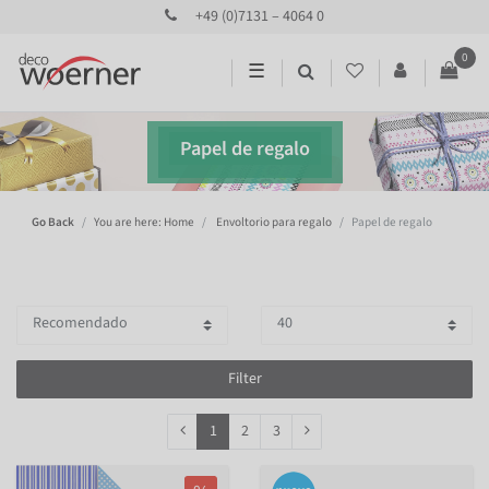
+49 (0)7131 – 4064 0
0
☰
Papel de regalo
Go Back
You are here: Home
Envoltorio para regalo
Papel de regalo
Filter
1
2
3