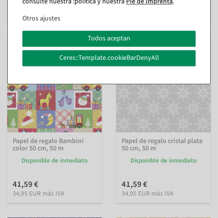
consulte nuestra :política y nuestra
Pie de imprenta
.
35,64 €
34,95 EUR más IVA
29,95 EUR más IVA
Otros ajustes
Todos aceptan
Ceres::Template.cookieBarDenyAll
Papel de regalo Bambini
Papel de regalo cristal plata
color 50 cm, 50 m
50 cm, 50 m
Disponible de inmediato
Disponible de inmediato
41,59 €
41,59 €
34,95 EUR más IVA
34,95 EUR más IVA