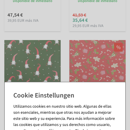
Disponible de inmediato
Disponible de inmediato
47,54 €
41,59 €
35,64 €
39,95 EUR más IVA
29,95 EUR más IVA
%
Papel de regalo gnomo
Papel de regalo pan de
verde 50 cm, 50 m
especias rojo 50 cm, 50 m
Utilizamos cookies en nuestro sitio web. Algunas de ellas
son esenciales, mientras que otras nos ayudan a mejorar
Disponible de inmediato
Disponible de inmediato
este sitio web y su experiencia. Para más información sobre
las cookies que utilizamos y sus derechos como usuario,
41,59 €
41,59 €