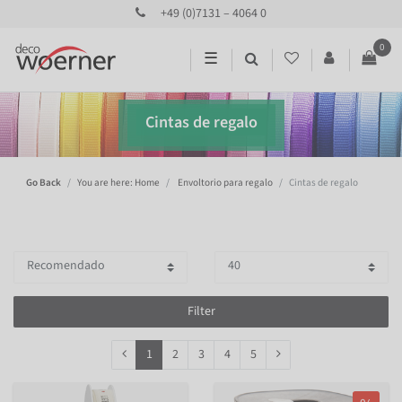
+49 (0)7131 – 4064 0
0
☰
Cintas de regalo
Go Back
You are here: Home
Envoltorio para regalo
Cintas de regalo
Filter
1
2
3
4
5