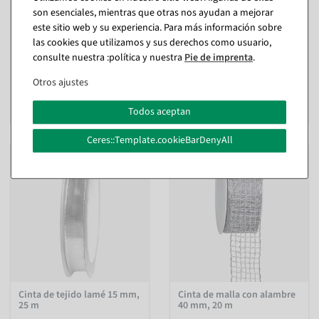
son esenciales, mientras que otras nos ayudan a mejorar
Cinta de tejido lamé 40 mm,
Cinta de tejido lamé 25 mm,
este sitio web y su experiencia. Para más información sobre
25 m
25 m
las cookies que utilizamos y sus derechos como usuario,
Disponible de inmediato
Disponible de inmediato
consulte nuestra :política y nuestra
Pie de imprenta
.
En diferentes versiones
En diferentes versiones
Otros ajustes
de 10,12 €
de 8,27 €
8,50 EUR más IVA
6,95 EUR más IVA
Todos aceptan
Ceres::Template.cookieBarDenyAll
Cinta de tejido lamé 15 mm,
Cinta de malla con alambre
25 m
40 mm, 20 m