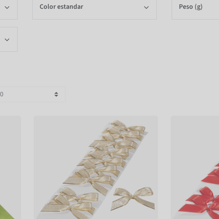
Color estandar
Peso (g)