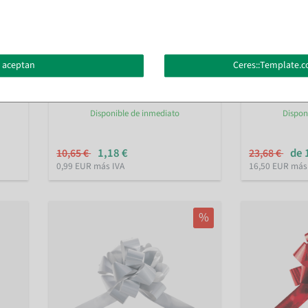
 aceptan
Ceres::Template.c
zas
Tiras de lazos verdes, 5 piezas
Lazos decorat
claro
Disponible de inmediato
Dispon
1,18 €
de 
10,65 €
23,68 €
0,99 EUR más IVA
16,50 EUR más
%