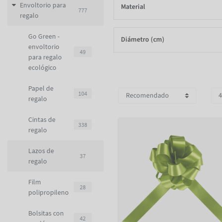
Envoltorio para
Material
777
regalo
Go Green -
Diámetro (cm)
envoltorio
49
para regalo
ecológico
Papel de
104
regalo
Cintas de
338
regalo
Lazos de
37
regalo
Film
28
polipropileno
Bolsitas con
42