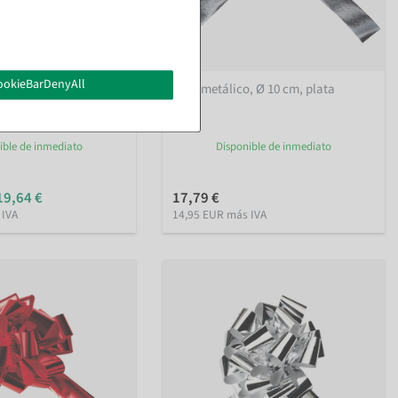
ookieBarDenyAll
ivos, Ø 8 cm, azul
Lazo metálico, Ø 10 cm, plata
ible de inmediato
Disponible de inmediato
19,64 €
17,79 €
 IVA
14,95 EUR más IVA