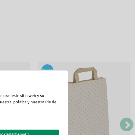
jorar este sitio web y su
estra :política y nuestra
Pie de
ookieBarDenyAll