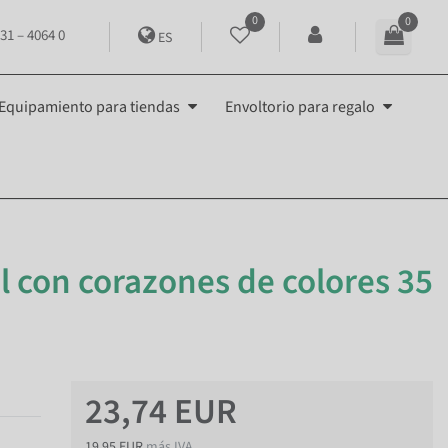
0
0
31 – 4064 0
ES
Equipamiento para tiendas
Envoltorio para regalo
l con corazones de colores 35
23,74 EUR
19,95 EUR
más IVA