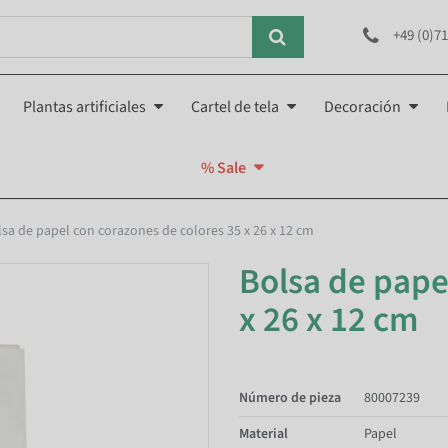
+49 (0)71
Plantas artificiales
Cartel de tela
Decoración
% Sale
lsa de papel con corazones de colores 35 x 26 x 12 cm
Bolsa de pape
x 26 x 12 cm
Número de pieza
80007239
Material
Papel