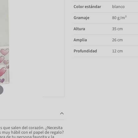
Color estándar
blanco
Gramaje
80 g/m²
Altura
35 cm
Amplia
26 cm
Profundidad
12 cm
s que salen del corazón. ¿Necesita
s muy hábil con el papel de regalo?
ra de tu persona favorita y la