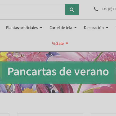
+49 (0)71
Plantas artificiales
Cartel de tela
Decoración
% Sale
Pancartas de verano