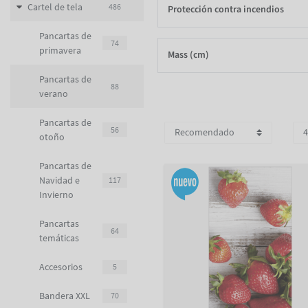
Cartel de tela
486
Protección contra incendios
Pancartas de
74
primavera
Mass (cm)
Pancartas de
88
verano
Pancartas de
56
otoño
Pancartas de
Navidad e
117
Invierno
Pancartas
64
temáticas
Accesorios
5
Bandera XXL
70