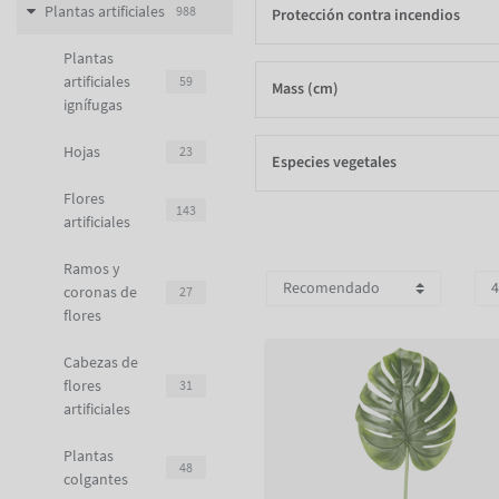
Plantas artificiales
988
Protección contra incendios
Plantas
artificiales
59
Mass (cm)
ignífugas
Hojas
23
Especies vegetales
Flores
143
artificiales
Ramos y
coronas de
27
flores
Cabezas de
flores
31
artificiales
Plantas
48
colgantes