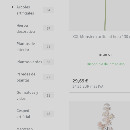
Árboles
84
artificiales
Hierba
67
decorativa
XXL Monstera artficial hoja 130
Plantas de
71
interior
interior
Plantas verdes
58
Disponible de inmediato
Paredes de
27
plantas
29,69 €
24,95 EUR más IVA
Guirnaldas y
81
vides
Césped
15
artificial
Macetas y