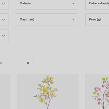
Material
Color estand
Mass (cm)
Peso (g)