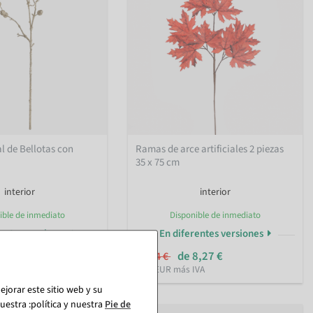
al de Bellotas con
Ramas de arce artificiales 2 piezas
35 x 75 cm
interior
interior
ible de inmediato
Disponible de inmediato
rentes versiones
En diferentes versiones
de 8,27 €
11,84 €
IVA
6,95 EUR más IVA
jorar este sitio web y su
estra :política y nuestra
Pie de