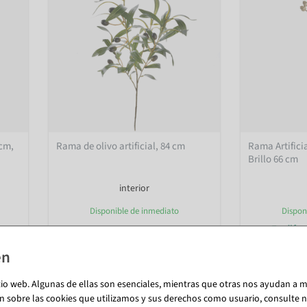
 cm,
Rama de olivo artificial, 84 cm
Rama Artifici
Brillo 66 cm
interior
Disponible de inmediato
Dispon
En dife
8,27 €
de 5,89 €
6,95 EUR más IVA
4,95 EUR más 
tio web. Algunas de ellas son esenciales, mientras que otras nos ayudan a me
n sobre las cookies que utilizamos y sus derechos como usuario, consulte nu