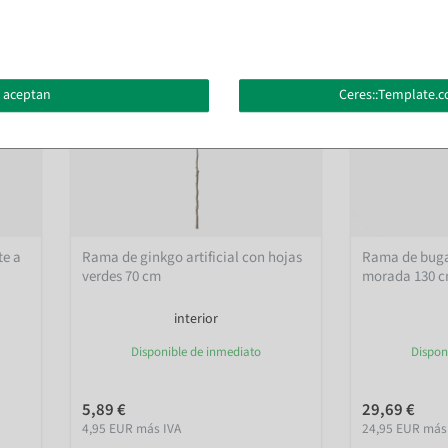
 aceptan
Ceres::Template.c
te a
Rama de ginkgo artificial con hojas
Rama de bugan
verdes 70 cm
morada 130 
interior
Disponible de inmediato
Dispon
5,89 €
29,69 €
4,95 EUR más IVA
24,95 EUR más