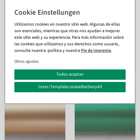
Utilizamos cookies en nuestro sitio web. Algunas de ellas
Lumifol metallic film
Lámina metálica Lumifol
son esenciales, mientras que otras nos ayudan a mejorar
brillante 10 m, 100 cm
mate 10 m, plata
ancho, rojo
este sitio web y su experiencia. Para más información sobre
Disponible de inmediato
las cookies que utilizamos y sus derechos como usuario,
Disponible de inmediato
consulte nuestra :política y nuestra
Pie de imprenta
.
18,98 €
18,98 €
15,95 EUR más IVA
Otros ajustes
15,95 EUR más IVA
Todos aceptan
Ceres::Template.cookieBarDenyAll