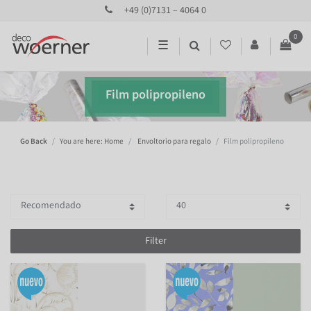
+49 (0)7131 – 4064 0
0
☰
Film polipropileno
Go Back
You are here: Home
Envoltorio para regalo
Film polipropileno
Filter