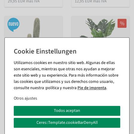
29,95 EUR más IVA
12,95 EUR más IVA
%
Utilizamos cookies en nuestro sitio web. Algunas de ellas
son esenciales, mientras que otras nos ayudan a mejorar
este sitio web y su experiencia. Para más información sobre
Cactus artificial en maceta
Planta monstera artificial en
las cookies que utilizamos y sus derechos como usuario,
gris 57 cm
maceta de 90 cm
consulte nuestra :política y nuestra
Pie de imprenta
.
interior
interior
Otros ajustes
Disponible de inmediato
Disponible de inmediato
Todos aceptan
59,44 €
59,44 €
53,49 €
49,95 EUR más IVA
Ceres::Template.cookieBarDenyAll
44,95 EUR más IVA