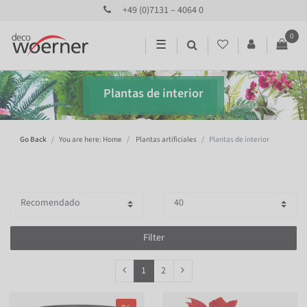
+49 (0)7131 – 4064 0
0
☰
Plantas de interior
Go Back
You are here: Home
Plantas artificiales
Plantas de interior
Filter
1
2