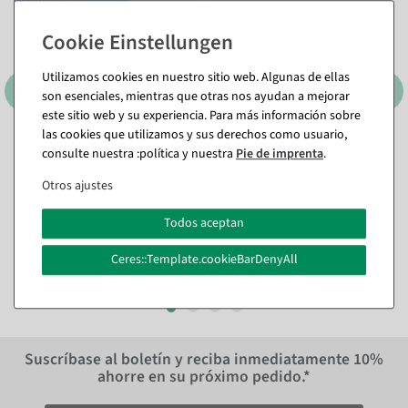
Utilizamos cookies en nuestro sitio web. Algunas de ellas
son esenciales, mientras que otras nos ayudan a mejorar
este sitio web y su experiencia. Para más información sobre
las cookies que utilizamos y sus derechos como usuario,
Papel de regalo doble cara
Papel de regalo Tormenta
consulte nuestra :política y nuestra
Pie de imprenta
.
punteado por un lado y
de flores rosas, 70 cm de
rayado por el otro 50 m
ancho, rollo de 40 m
Otros ajustes
Disponible de inmediato
Disponible de inmediato
Todos aceptan
23,74 €
47,54 €
35,64 €
19,95 EUR más IVA
Ceres::Template.cookieBarDenyAll
29,95 EUR más IVA
Suscríbase al boletín y reciba inmediatamente
10%
ahorre en su próximo pedido.*