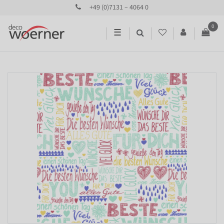
+49 (0)7131 – 4064 0
0
☰