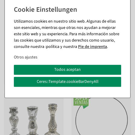
Utilizamos cookies en nuestro sitio web. Algunas de ellas
son esenciales, mientras que otras nos ayudan a mejorar
Anillo decorativo de metal
Anillo decorativo de metal
este sitio web y su experiencia. Para más información sobre
con diseño de cuerda de
con soporte, dorado 30 cm
las cookies que utilizamos y sus derechos como usuario,
yute 35 cm Ø
Ø
consulte nuestra :política y nuestra
Pie de imprenta
.
interior y exterior
Disponible de inmediato
Otros ajustes
Disponible de inmediato
8,27 €
Todos aceptan
6,95 EUR más IVA
9,46 €
7,95 EUR más IVA
Ceres::Template.cookieBarDenyAll