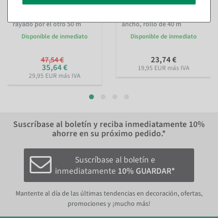
Papel de regalo doble cara
Papel de regalo Tormenta
punteado por un lado y
de flores rosas, 70 cm de
rayado por el otro 50 m
ancho, rollo de 40 m
Disponible de inmediato
Disponible de inmediato
23,74 €
47,54 €
35,64 €
19,95 EUR más IVA
29,95 EUR más IVA
Suscríbase al boletín y reciba inmediatamente
10%
ahorre en su próximo pedido.*
Suscríbase al boletín e
inmediatamente
10% GUARDAR*
Mantente al día de las últimas tendencias en decoración, ofertas,
promociones y ¡mucho más!