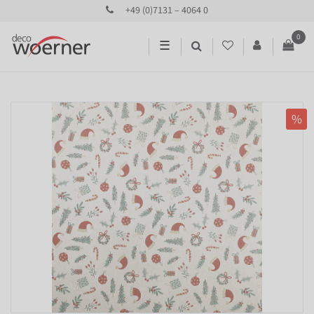
+49 (0)7131 – 4064 0
0
☰
%