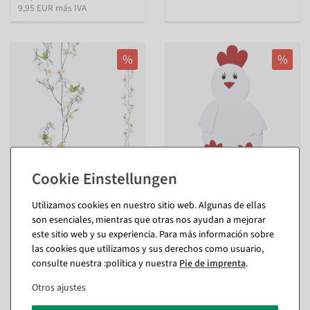
9,95 EUR más IVA
%
%
Guirnalda de flores de
Gallinero de fieltro 60 cm,
manzano decorativa, color
blanco
Utilizamos cookies en nuestro sitio web. Algunas de ellas
blanco
interior
son esenciales, mientras que otras nos ayudan a mejorar
Disponible de inmediato
este sitio web y su experiencia. Para más información sobre
Disponible de inmediato
las cookies que utilizamos y sus derechos como usuario,
18,98 €
consulte nuestra :política y nuestra
Pie de imprenta
.
21,36 €
15,41 €
15,41 €
12,95 EUR más IVA
Otros ajustes
12,95 EUR más IVA