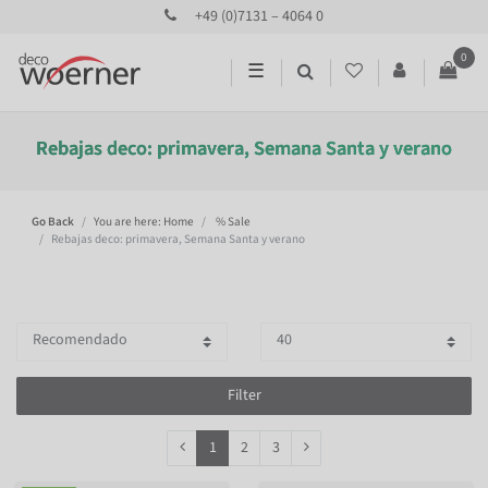
+49 (0)7131 – 4064 0
0
☰
Rebajas deco: primavera, Semana Santa y verano
Go Back
You are here: Home
% Sale
Rebajas deco: primavera, Semana Santa y verano
Filter
1
2
3