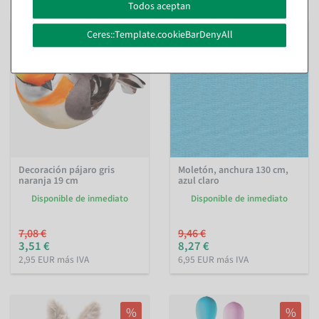
Todos aceptan
%
%
Ceres::Template.cookieBarDenyAll
Decoración pájaro gris
Moletón, anchura 130 cm,
naranja 19 cm
azul claro
Disponible de inmediato
Disponible de inmediato
7,08 €
9,46 €
3,51 €
8,27 €
2,95 EUR más IVA
6,95 EUR más IVA
%
%