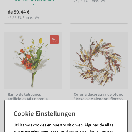
En diferentes versiones
24,95 EUR más IVA
de 59,44 €
49,95 EUR más IVA
%
Ramo de tulipanes
Corona decorativa de otoño
artificiales Mix naranja,
"Mezcla de algodón, flores y
blanco, amarillo 75 cm
hierba" Ø 56 cm
Disponible de inmediato
Disponible de inmediato
47,54 €
45,16 €
Utilizamos cookies en nuestro sitio web. Algunas de ellas
35,64 €
39,95 EUR más IVA
son esenciales, mientras que otras nos ayudan a mejorar