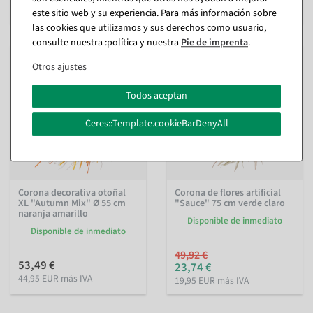
29,95 EUR más IVA
este sitio web y su experiencia. Para más información sobre
las cookies que utilizamos y sus derechos como usuario,
consulte nuestra :política y nuestra
Pie de imprenta
.
%
Otros ajustes
Todos aceptan
Ceres::Template.cookieBarDenyAll
Corona decorativa otoñal
Corona de flores artificial
XL "Autumn Mix" Ø 55 cm
"Sauce" 75 cm verde claro
naranja amarillo
Disponible de inmediato
Disponible de inmediato
49,92 €
53,49 €
23,74 €
44,95 EUR más IVA
19,95 EUR más IVA