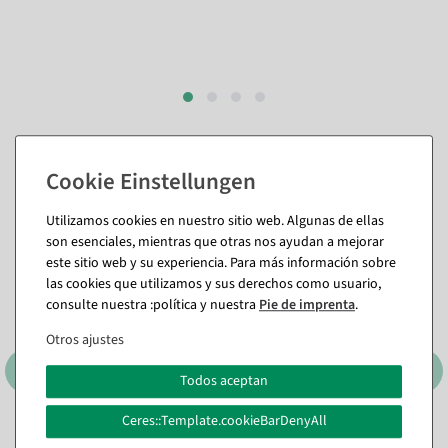
También te puede gustar (8)
Utilizamos cookies en nuestro sitio web. Algunas de ellas
%
son esenciales, mientras que otras nos ayudan a mejorar
este sitio web y su experiencia. Para más información sobre
las cookies que utilizamos y sus derechos como usuario,
consulte nuestra :política y nuestra
Pie de imprenta
.
Otros ajustes
Todos aceptan
Ceres::Template.cookieBarDenyAll
Papel de regalo doble cara
Papel de regalo Tormenta
punteado por un lado y
de flores rosas, 70 cm de