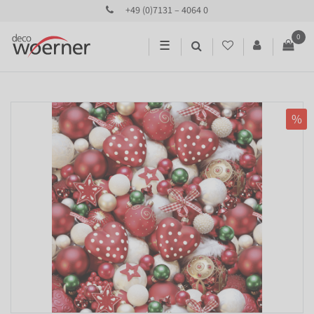
+49 (0)7131 – 4064 0
0
☰
%