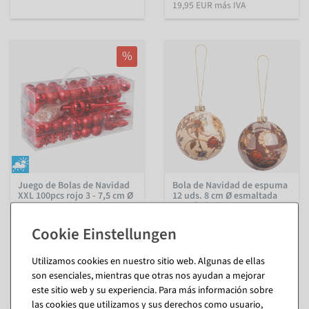
19,95 EUR más IVA
%
Juego de Bolas de Navidad
Bola de Navidad de espuma
XXL 100pcs rojo 3 - 7,5 cm Ø
12 uds. 8 cm Ø esmaltada
marrón beige
interior y exterior
interior
Disponible de inmediato
Disponible de inmediato
Utilizamos cookies en nuestro sitio web. Algunas de ellas
29,69 €
47,54 €
son esenciales, mientras que otras nos ayudan a mejorar
23,74 €
39,95 EUR más IVA
este sitio web y su experiencia. Para más información sobre
19,95 EUR más IVA
las cookies que utilizamos y sus derechos como usuario,