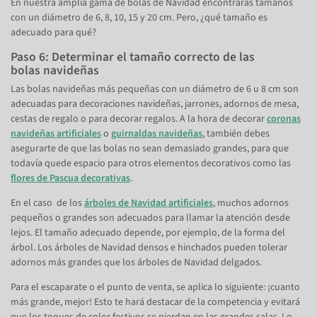
En nuestra amplia gama de bolas de Navidad encontrarás tamaños
con un diámetro de 6, 8, 10, 15 y 20 cm. Pero, ¿qué tamaño es
adecuado para qué?
Paso 6: Determinar el tamaño correcto de las
bolas navideñas
Las bolas navideñas más pequeñas con un diámetro de 6 u 8 cm son
adecuadas para decoraciones navideñas, jarrones, adornos de mesa,
cestas de regalo o para decorar regalos. A la hora de decorar
coronas
navideñas artificiales
o
guirnaldas navideñas
, también debes
asegurarte de que las bolas no sean demasiado grandes, para que
todavía quede espacio para otros elementos decorativos como las
flores de Pascua decorativas
.
En el caso de los
árboles de Navidad artificiales
, muchos adornos
pequeños o grandes son adecuados para llamar la atención desde
lejos. El tamaño adecuado depende, por ejemplo, de la forma del
árbol. Los árboles de Navidad densos e hinchados pueden tolerar
adornos más grandes que los árboles de Navidad delgados.
Para el escaparate o el punto de venta, se aplica lo siguiente: ¡cuanto
más grande, mejor! Esto te hará destacar de la competencia y evitará
que los toques de color festivos se pierdan en las grandes salas. Lo