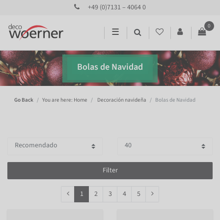
+49 (0)7131 – 4064 0
0
☰
Bolas de Navidad
Go Back
You are here: Home
Decoración navideña
Bolas de Navidad
Filter
1
2
3
4
5