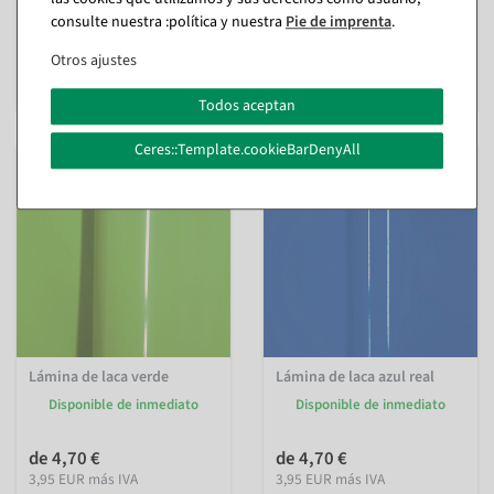
Disponible de inmediato
consulte nuestra :política y nuestra
Pie de imprenta
.
de 4,70 €
Otros ajustes
de 4,70 €
3,95 EUR más IVA
3,95 EUR más IVA
Todos aceptan
Ceres::Template.cookieBarDenyAll
Lámina de laca verde
Lámina de laca azul real
Disponible de inmediato
Disponible de inmediato
de 4,70 €
de 4,70 €
3,95 EUR más IVA
3,95 EUR más IVA