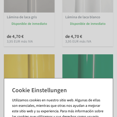
Lámina de laca gris
Lámina de laca blanco
Disponible de inmediato
Disponible de inmediato
de 4,70 €
de 4,70 €
3,95 EUR más IVA
3,95 EUR más IVA
Utilizamos cookies en nuestro sitio web. Algunas de ellas
son esenciales, mientras que otras nos ayudan a mejorar
Lámina de plástico lacada
Lámina de laca verde musgo
este sitio web y su experiencia. Para más información sobre
amarillo limón
Disponible de inmediato
las cookies que utilizamos y sus derechos como usuario,