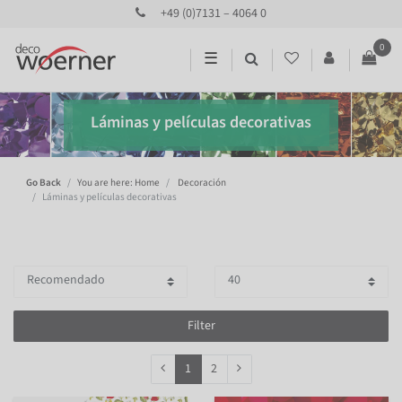
+49 (0)7131 – 4064 0
0
☰
Láminas y películas decorativas
Go Back
You are here: Home
Decoración
Láminas y películas decorativas
Filter
1
2