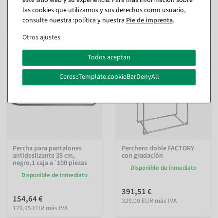
este sitio web y su experiencia. Para más información sobre
las cookies que utilizamos y sus derechos como usuario,
de 17,73 €
consulte nuestra :política y nuestra
Pie de imprenta
.
14,90 EUR más IVA
Otros ajustes
Todos aceptan
Ceres::Template.cookieBarDenyAll
Percha para pantalones
Perchero doble FACTORY
antideslizante 35 cm,
con gradación
negro,1 caja a´100 piezas
Disponible de inmediato
Disponible de inmediato
391,51 €
154,64 €
329,00 EUR más IVA
129,95 EUR más IVA