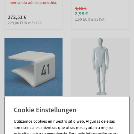
mercancía aún desconocida.
4,16 €
2,98 €
272,51 €
2,50 EUR más IVA
229,00 EUR más IVA
Indicador de talla para
Maniquí Hombre Sólido Gris
estantes, blanco
29 cm ancho
Disponible a corto plazo -
Disponible de inmediato
entrega en aproximadamente
Utilizamos cookies en nuestro sitio web. Algunas de ellas
1 semana
296,31 €
son esenciales, mientras que otras nos ayudan a mejorar
En diferentes versiones
249,00 EUR más IVA