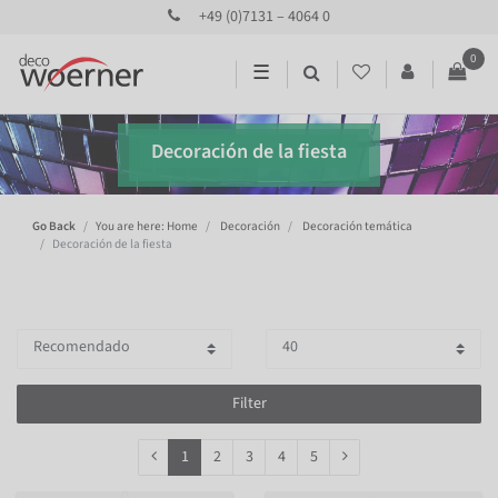
+49 (0)7131 – 4064 0
0
☰
Decoración de la fiesta
Go Back
You are here: Home
Decoración
Decoración temática
Decoración de la fiesta
Filter
1
2
3
4
5