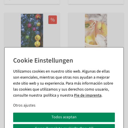
%
Utilizamos cookies en nuestro sitio web. Algunas de ellas
Pancarta de tela ignífuga
Banderola de tela ignífuga
son esenciales, mientras que otras nos ayudan a mejorar
luces de hadas de colores 75
melocotón 75 x 180 cm
x 180 cm
este sitio web y su experiencia. Para más información sobre
interior y exterior - DIN
interior y exterior - DIN
13501-1
las cookies que utilizamos y sus derechos como usuario,
13501-1
consulte nuestra :política y nuestra
Pie de imprenta
.
Disponible de inmediato
Disponible de inmediato
Otros ajustes
29,69 €
29,69 €
24,95 EUR más IVA
Todos aceptan
11,84 €
9,95 EUR más IVA