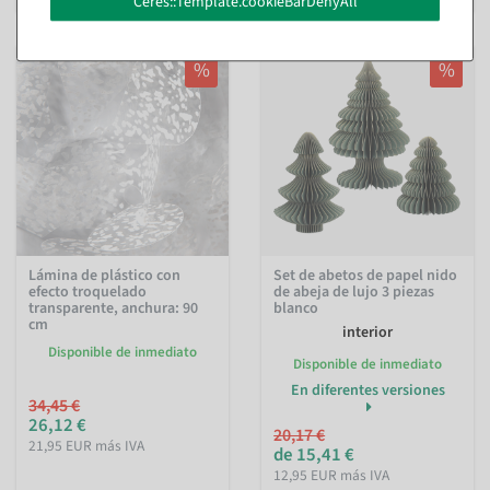
Ceres::Template.cookieBarDenyAll
%
%
Lámina de plástico con
Set de abetos de papel nido
efecto troquelado
de abeja de lujo 3 piezas
transparente, anchura: 90
blanco
cm
interior
Disponible de inmediato
Disponible de inmediato
En diferentes versiones
34,45 €
26,12 €
20,17 €
21,95 EUR más IVA
de 15,41 €
12,95 EUR más IVA