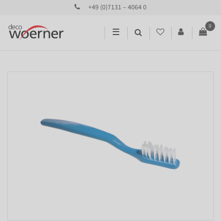
+49 (0)7131 – 4064 0
0
☰