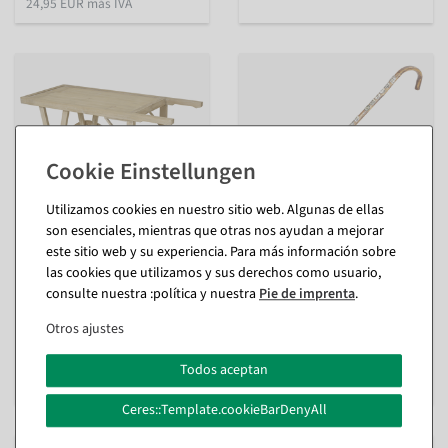
24,95 EUR más IVA
Utilizamos cookies en nuestro sitio web. Algunas de ellas
son esenciales, mientras que otras nos ayudan a mejorar
este sitio web y su experiencia. Para más información sobre
Carro decorativo de madera
Bastón original
las cookies que utilizamos y sus derechos como usuario,
100 x 45 cm
interior
consulte nuestra :política y nuestra
Pie de imprenta
.
Disponible de inmediato
Disponible de inmediato
Otros ajustes
117,81 €
23,74 €
Todos aceptan
99,00 EUR más IVA
19,95 EUR más IVA
Ceres::Template.cookieBarDenyAll