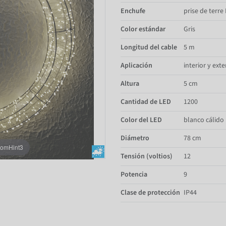
Enchufe
prise de terre
Color estándar
Gris
Longitud del cable
5 m
Aplicación
interior y exte
Altura
5 cm
Cantidad de LED
1200
Color del LED
blanco cálido
Diámetro
78 cm
oomHint3
Tensión (voltios)
12
Potencia
9
Clase de protección
IP44