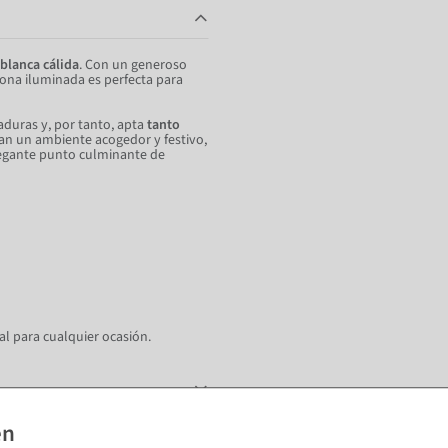
blanca cálida
. Con un generoso
rona iluminada es perfecta para
caduras y, por tanto, apta
tanto
an un ambiente acogedor y festivo,
elegante punto culminante de
l para cualquier ocasión.