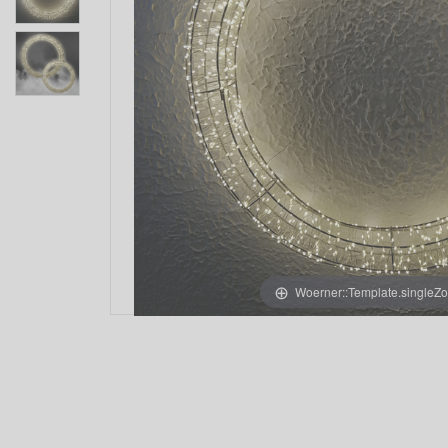
Woerner::Template.singleZ