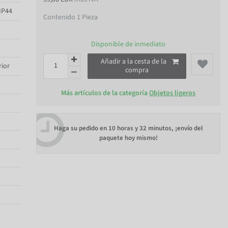
 IP44
Contenido
1
Pieza
Disponible de inmediato
Añadir a la cesta de la
rior
compra
Más artículos de la categoría
Objetos ligeros
Haga su pedido en
10 horas y 32 minutos
, ¡envío del
paquete hoy mismo!