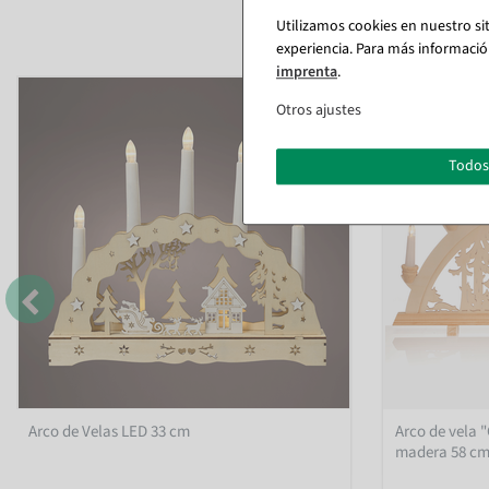
Utilizamos cookies en nuestro si
experiencia. Para más informació
imprenta
.
%
Otros ajustes
Todos
Arco de Velas LED 33 cm
Arco de vela 
madera 58 c