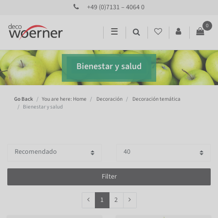
+49 (0)7131 – 4064 0
0
☰
Bienestar y salud
Go Back
You are here: Home
Decoración
Decoración temática
Bienestar y salud
Filter
1
2