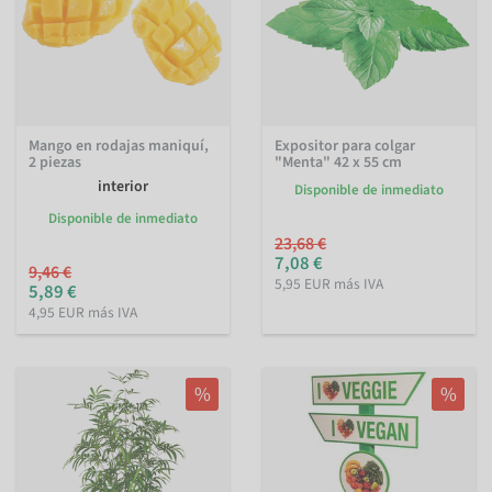
Mango en rodajas maniquí,
Expositor para colgar
2 piezas
"Menta" 42 x 55 cm
interior
Disponible de inmediato
Disponible de inmediato
23,68 €
7,08 €
9,46 €
5,95 EUR más IVA
5,89 €
4,95 EUR más IVA
%
%