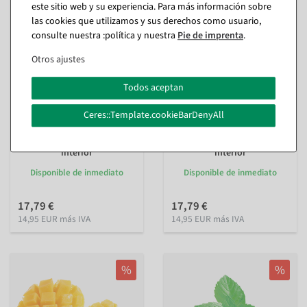
este sitio web y su experiencia. Para más información sobre
las cookies que utilizamos y sus derechos como usuario,
consulte nuestra :política y nuestra
Pie de imprenta
.
Otros ajustes
Todos aceptan
Ceres::Template.cookieBarDenyAll
Imitación de cuarta parte de
Imitación de judías verdes,
naranja, 4 piezas
10 piezas
interior
interior
Disponible de inmediato
Disponible de inmediato
17,79 €
17,79 €
14,95 EUR más IVA
14,95 EUR más IVA
%
%