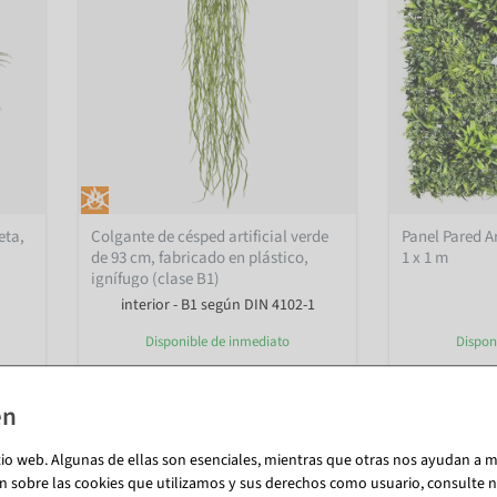
eta,
Colgante de césped artificial verde
Panel Pared Ar
de 93 cm, fabricado en plástico,
1 x 1 m
ignífugo (clase B1)
interior - B1 según DIN 4102-1
Disponible de inmediato
Dispon
23,74 €
117,81 €
19,95 EUR más IVA
99,00 EUR más
tio web. Algunas de ellas son esenciales, mientras que otras nos ayudan a me
n sobre las cookies que utilizamos y sus derechos como usuario, consulte nu