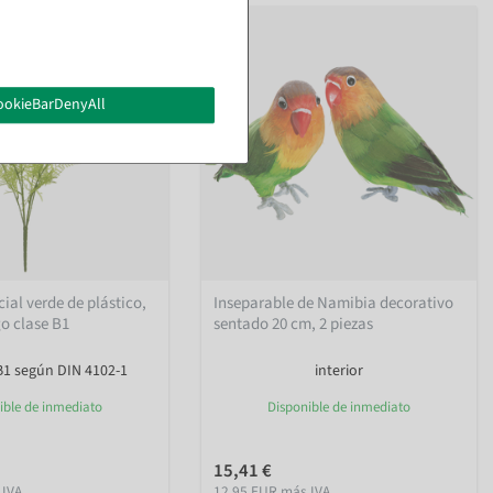
ookieBarDenyAll
cial verde de plástico,
Inseparable de Namibia decorativo
go clase B1
sentado 20 cm, 2 piezas
 B1 según DIN 4102-1
interior
ible de inmediato
Disponible de inmediato
15,41 €
 IVA
12,95 EUR más IVA