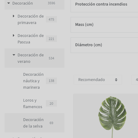
Decoración
3596
Protección contra incendios
Decoración de
475
primavera
Mass (cm)
Decoración de
221
Pascua
Diámetro (cm)
Decoración de
534
verano
Decoración
náutica y
138
marinera
Loros y
20
flamencos
Decoración
69
de la selva