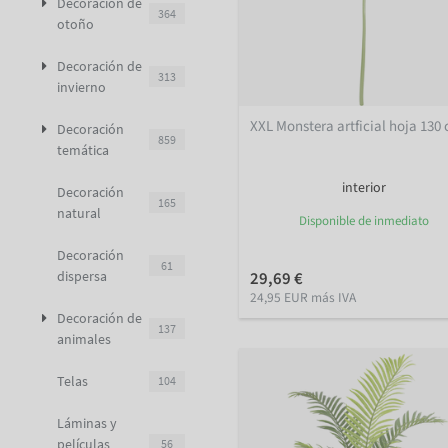
Decoración de
364
otoño
Decoración de
313
invierno
XXL Monstera artficial hoja 130
Decoración
859
temática
interior
Decoración
165
natural
Disponible de inmediato
Decoración
61
dispersa
29,69 €
24,95 EUR más IVA
Decoración de
137
animales
Telas
104
Láminas y
películas
56