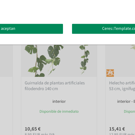
 aceptan
Ceres::Template.c
Guirnalda de plantas artificiales
Helecho artifi
filodendro 140 cm
53 cm, ignífu
interior
interior -
Disponible de inmediato
Dispon
10,65 €
15,41 €
8,95 EUR más IVA
12,95 EUR más