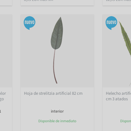
olor
Hoja de strelitzia artificial 82 cm
Helecho artifi
ugo
cm 3 atados
1
interior
Disponible de inmediato
Dispon