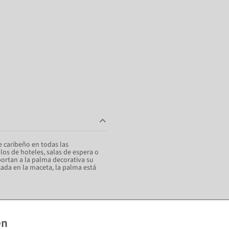
e caribeño en todas las
los de hoteles, salas de espera o
portan a la palma decorativa su
cada en la maceta, la palma está