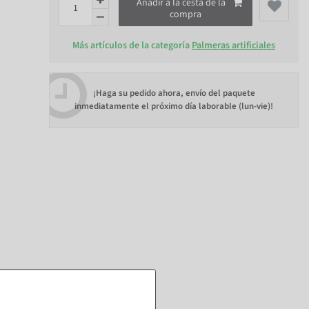
Añadir a la cesta de la
compra
Más artículos de la categoría
Palmeras artificiales
¡Haga su pedido ahora, envío del paquete
inmediatamente el próximo día laborable (lun-vie)!