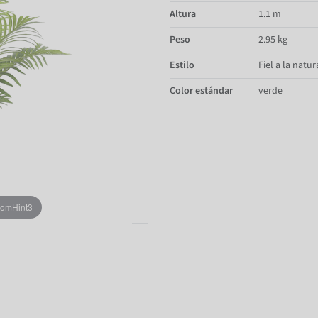
Altura
1.1 m
Peso
2.95 kg
Estilo
Fiel a la natur
Color estándar
verde
oomHint3