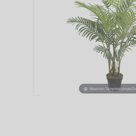
Woerner::Template.singleZ