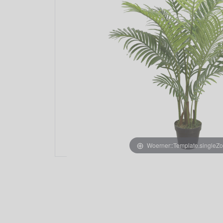
Woerner::Template.singleZ