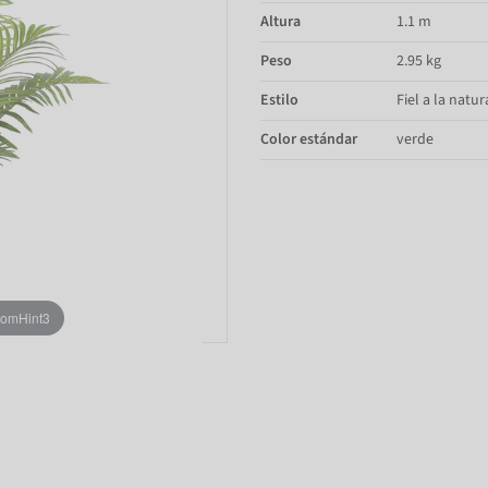
Altura
1.1 m
Peso
2.95 kg
Estilo
Fiel a la natur
Color estándar
verde
oomHint3