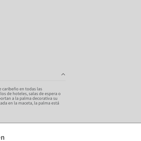
e caribeño en todas las
los de hoteles, salas de espera o
portan a la palma decorativa su
cada en la maceta, la palma está