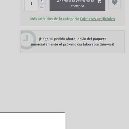
Añadir a la cesta de la
compra
Más artículos de la categoría
Palmeras artificiales
¡Haga su pedido ahora, envío del paquete
inmediatamente el próximo día laborable (lun-vie)!