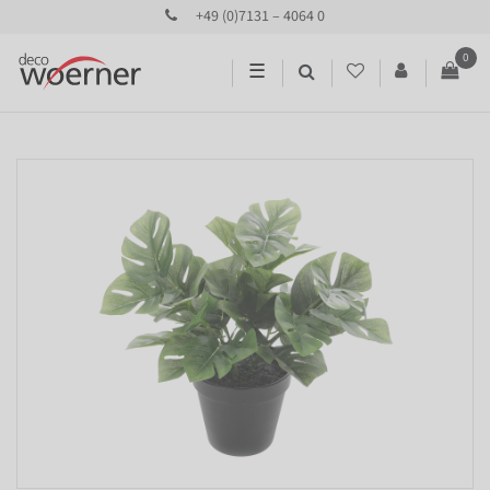
+49 (0)7131 – 4064 0
0
☰