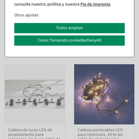
15 m
interior y exterior - 240
consulte nuestra :política y nuestra
Pie de imprenta
.
LEDs
interior y exterior - 600
LEDs
Otros ajustes
Disponible de inmediato
Disponible de inmediato
Todos aceptan
35,58 €
47,54 €
15,41 €
Ceres::Template.cookieBarDenyAll
35,64 €
12,95 EUR más IVA
29,95 EUR más IVA
Cadena de luces LED de
Cadena portacables LED
acoplamiento para
para interiores, 24 m sin