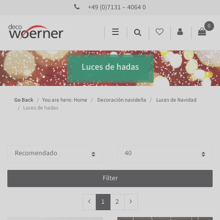
+49 (0)7131 – 4064 0
0
☰
Luces de hadas
Go Back
You are here: Home
Decoración navideña
Luces de Navidad
Luces de hadas
Filter
1
2