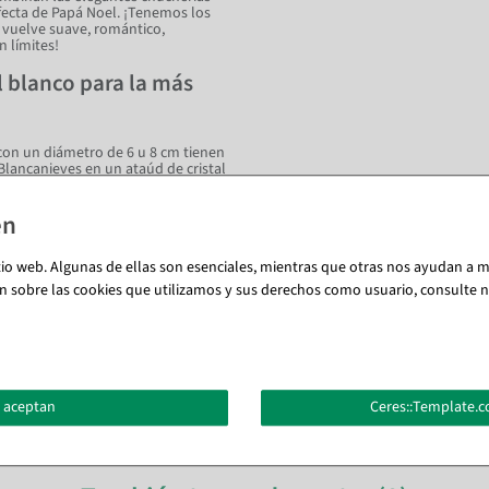
rfecta de Papá Noel. ¡Tenemos los
e vuelve suave, romántico,
n límites!
l blanco para la más
s con un diámetro de 6 u 8 cm tienen
lancanieves en un ataúd de cristal
on todo en términos de color, sino
to, arreglos, decoraciones de
e un acento luminoso a la
a y coloque un etagere decorativo
 vides de bayas y nuestras
tio web. Algunas de ellas son esenciales, mientras que otras nos ayudan a me
n sobre las cookies que utilizamos y sus derechos como usuario, consulte nu
 aceptan
Ceres::Template.c