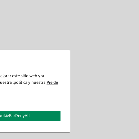
jorar este sitio web y su
estra :política y nuestra
Pie de
ookieBarDenyAll