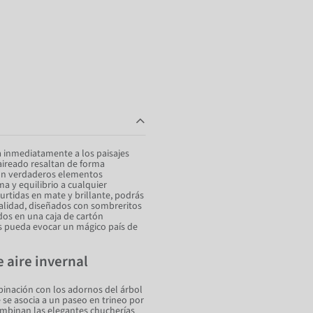
da inmediatamente a los paisajes
aireado resaltan de forma
son verdaderos elementos
 y equilibrio a cualquier
urtidas en mate y brillante, podrás
calidad, diseñados con sombreritos
dos en una caja de cartón
os pueda evocar un mágico país de
 aire invernal
binación con los adornos del árbol
se asocia a un paseo en trineo por
ombinan las elegantes chucherías