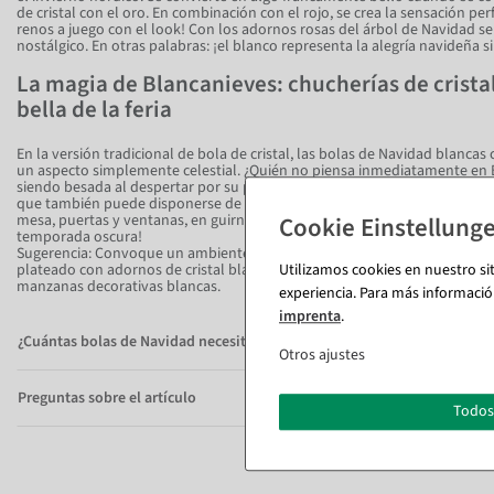
de cristal con el oro. En combinación con el rojo, se crea la sensación pe
renos a juego con el look! Con los adornos rosas del árbol de Navidad s
nostálgico. En otras palabras: ¡el blanco representa la alegría navideña si
La magia de Blancanieves: chucherías de crista
bella de la feria
En la versión tradicional de bola de cristal, las bolas de Navidad blanca
un aspecto simplemente celestial. ¿Quién no piensa inmediatamente en B
siendo besada al despertar por su príncipe? El blanco no sólo combina c
que también puede disponerse de diversas maneras en coronas de Advien
mesa, puertas y ventanas, en guirnaldas y en el árbol de Navidad. ¡Añad
temporada oscura!
Sugerencia: Convoque un ambiente de cuento de hadas en su mesa festiv
plateado con adornos de cristal blancos y rojos, rosas decorativas rojas,
Utilizamos cookies en nuestro si
manzanas decorativas blancas.
experiencia. Para más informació
imprenta
.
¿Cuántas bolas de Navidad necesito para cada árbol?
Otros ajustes
Preguntas sobre el artículo
Todos