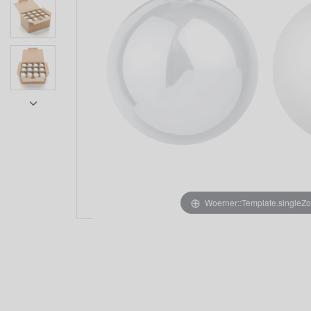
Woerner::Template.singleZ
Item 1 of 7