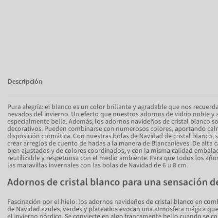
Descripción
Pura alegría: el blanco es un color brillante y agradable que nos recuer
nevados del invierno. Un efecto que nuestros adornos de vidrio noble y 
especialmente bella. Además, los adornos navideños de cristal blanco 
decorativos. Pueden combinarse con numerosos colores, aportando calma
disposición cromática. Con nuestras bolas de Navidad de cristal blanco, s
crear arreglos de cuento de hadas a la manera de Blancanieves. De alta 
bien ajustados y de colores coordinados, y con la misma calidad embala
reutilizable y respetuosa con el medio ambiente. Para que todos los añ
las maravillas invernales con las bolas de Navidad de 6 u 8 cm.
Adornos de cristal blanco para una sensación de
Fascinación por el hielo: los adornos navideños de cristal blanco en com
de Navidad azules, verdes y plateados evocan una atmósfera mágica que 
el invierno nórdico. Se convierte en algo francamente bello cuando se c