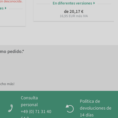
ún desconocida.
En diferentes versiones
nes
de 20,17 €
16,95 EUR más IVA
imo pedido.*
ucho más!
Consulta
Política de
personal
devoluciones de
+49 (0) 71 31 40
14 días