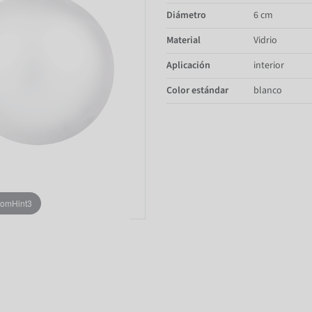
Diámetro
6 cm
Material
Vidrio
Aplicación
interior
Color estándar
blanco
oomHint3