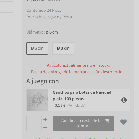
Contenido
24
Pieza
Precio base
0,62 € / Pieza
Diámetro:
Ø 6 cm
Ø 6 cm
Ø 8 cm
Artículo actualmente no en stock.
Fecha de entrega de la mercancía aún desconocida.
A juego con
Ganchos para bolas de Navidad
plata, 100 piezas
+3,51 €
(iVA incluido)
Añadir a la cesta de la
compra