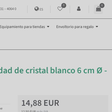
0
0
31 – 4064 0
ES
Equipamiento para tiendas
Envoltorio para regalo
ad de cristal blanco 6 cm Ø -
14,88 EUR
me
12,50 EUR
más IVA